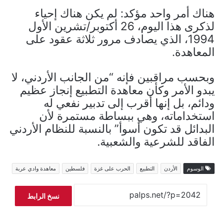
هناك أمر واحد مؤكد: لم يكن هناك إحياء
لذكرى هذا اليوم، 26 أكتوبر/تشرين الأول
1994، الذي يصادف مرور ثلاثة عقود على
المعاهدة.
وبحسب مراقبين فإنه “من الجانب الأردني، لا
يبدو الأمر وكأن معاهدة التطبيع إنجاز عظيم
ودائم، بل إنها أقرب إلى تدبير نفعي له
استخداماته، وهي ببساطة مستمرة لأن
البدائل قد تكون أسوأ” بالنسبة للنظام الأردني
الفاقد للشرعية والشعبية.
الوسوم
الأردن
التطبيع
الحرب على غزة
فلسطين
معاهدة وادي عربة
نسخ الرابط