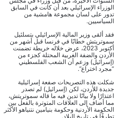
السنوات الأخيرة، من قبل وزراء في مجلس
الوزراء الإسرائيلي بعد أن كانت في السابق
تدور على لسان مجموعة هامشية من
السياسيين.
فقد ألقى وزير المالية الإسرائيلي بتسلئيل
سموتريتش خطابًا في فرنسا قبل أشهر من
أكتوبر 2023، عرض خلاله خريطة تضمنت
الأردن والضفة الغربية المحتلة كجزء من
(إسرائيل) وزعم أن الشعب الفلسطيني
“مجرد اختراع”.
شكلت هذه التصريحات صفعة إسرائيلية
جديدة للأردن، لكن (إسرائيل) لم تصدر
اعتذارًا ولا بيانًا تدين فيه ما قاله سموتريتش،
مما أضاف إلى العلاقات المتوترة بالفعل بين
الحكومة الأردنية وحكومة بنيامين نتنياهو الأكثر
تطرفًا في تاريخ البلاد.