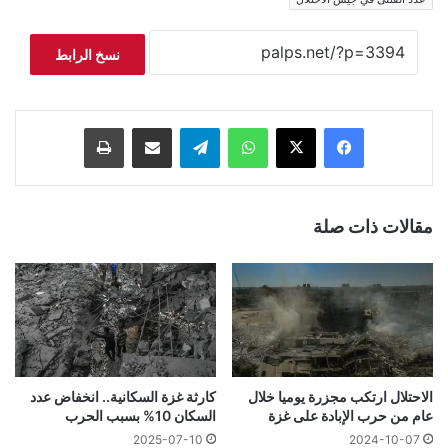
نسخ الرابط
فيسبوك
‫X
واتساب
تيلقرام
مشاركة عبر البريد
طباعة
مقالات ذات صلة
الاحتلال ارتكب مجزرة يوميا خلال
كارثة غزة السكانية.. انخفاض عدد
عام من حرب الإبادة على غزة
السكان 10% بسبب الحرب
2025-07-10
2024-10-07