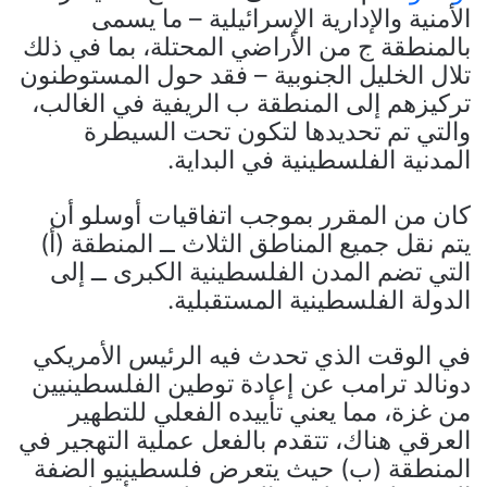
الأمنية والإدارية الإسرائيلية – ما يسمى
بالمنطقة ج من الأراضي المحتلة، بما في ذلك
تلال الخليل الجنوبية – فقد حول المستوطنون
تركيزهم إلى المنطقة ب الريفية في الغالب،
والتي تم تحديدها لتكون تحت السيطرة
المدنية الفلسطينية في البداية.
كان من المقرر بموجب اتفاقيات أوسلو أن
يتم نقل جميع المناطق الثلاث ــ المنطقة (أ)
التي تضم المدن الفلسطينية الكبرى ــ إلى
الدولة الفلسطينية المستقبلية.
في الوقت الذي تحدث فيه الرئيس الأمريكي
دونالد ترامب عن إعادة توطين الفلسطينيين
من غزة، مما يعني تأييده الفعلي للتطهير
العرقي هناك، تتقدم بالفعل عملية التهجير في
المنطقة (ب) حيث يتعرض فلسطينيو الضفة