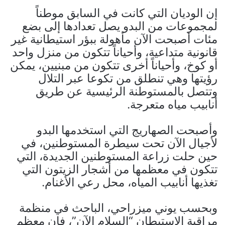
إن الوديان التي كانت في السابق موطناً
لمجموعات من البدو يصل تعدادها إلى بضع
مئات أصبحت الآن مأهولة ببؤر استيطانية غير
قانونية متداعية، وأحياناً تتكون من منزل واحد
أو كوخ، وأحياناً أخرى تتكون من مبنيين، يمكن
رؤيتها وهي تنطلق من تكوعا عبر التلال
وتتصل بالمستوطنة الرئيسية عن طريق
أنابيب مياه متعرجة.
وأصبحت الصهاريج التي استخدمها البدو
لأجيال الآن تحت سيطرة المستوطنين، في
حين حلت زراعة المستوطنين الجديدة، التي
تتكون في معظمها من أشجار الزيتون التي
تغذيها أنابيب المياه، محل رعي الأغنام.
وبحسب يوني ميزراحي، الباحث في منظمة
مراقبة الاستيطان “السلام الآن”، فإن معظم