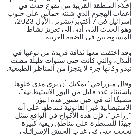
إخلاء المنطقة القريبة من تقوع حدث في
أعقاب الهجوم الذي شنته حماس على جنوب
إسرائيل في 7 أكتوبر/تشرين الأول 2023،
وهو الحدث الذي أدى إلى تعزيز نشاط
المستوطنين في الضفة الغربية.
وقد اختفت معها ثقافة فريدة من نوعها في
التلال، والتي كانت حتى سنوات قليلة مضت
تبدو وكأنها جزء لا يتجزأ من المناظر الطبيعية.
وقال ميزراحي “يمكنك أن ترى مدى خلوها
باستثناء عدد قليل من البؤر الاستيطانية”،
مضيفًا أنه في حين تصور هذه البؤر
الاستيطانية غير القانونية نشاطها على أنه
“زراعي”، فإن هذه الأكواخ في الواقع تمثل
جهدًا للسيطرة على مناطق ريفية كبيرة
نجحت حتى في غياب الجيش الإسرائيلي.