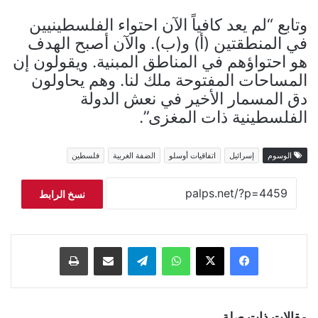
وتابع “لم يعد كافياً الآن احتواء الفلسطينيين
في المنطقتين (أ) و(ب). والآن أصبح الهدف
هو احتواؤهم في المناطق المبنية. ويقولون إن
المساحات المفتوحة ملك لنا. وهم يحاولون
دق المسمار الأخير في نعش الدولة
الفلسطينية ذات المغزى”.
الوسوم
إسرائيل
اتفاقيات أوسلو
الضفة الغربية
فلسطين
نسخ الرابط
فيسبوك
‫X
واتساب
تيلقرام
مشاركة عبر البريد
طباعة
مقالات ذات صلة