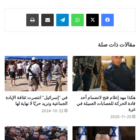
فيسبوك
‫X
واتساب
تيلقرام
مشاركة عبر البريد
طباعة
مقالات ذات صلة
هكذا مهد إعلام فتح لانضمام أحد
في “إسرائيل” انتصرت ثقافة الإبادة
قادة الحركة للعصابات العميلة في
الجماعية وتريد حربًا لا نهاية لها
غزة
2024-10-22
2025-11-25