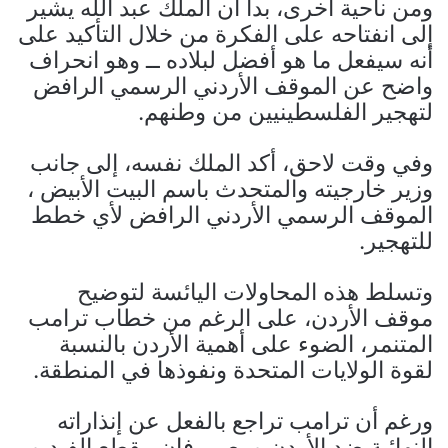
ومن ناحية أخرى، بدا أن الملك عبد الله يشير
إلى انفتاحه على الفكرة من خلال التأكيد على
أنه سيفعل ما هو أفضل لبلاده ــ وهو انحراف
واضح عن الموقف الأردني الرسمي الرافض
لتهجير الفلسطينيين من وطنهم.
وفي وقت لاحق، أكد الملك نفسه، إلى جانب
وزير خارجيته والمتحدث باسم البيت الأبيض ،
الموقف الرسمي الأردني الرافض لأي خطط
للتهجير.
وتسلط هذه المحاولات اليائسة لتوضيح
موقف الأردن، على الرغم من خطاب ترامب
المتنمر، الضوء على أهمية الأردن بالنسبة
لقوة الولايات المتحدة ونفوذها في المنطقة.
ورغم أن ترامب تراجع بالفعل عن إنذاراته
النهائية ضد الأردن ومصر، فإن مقطع الفيديو