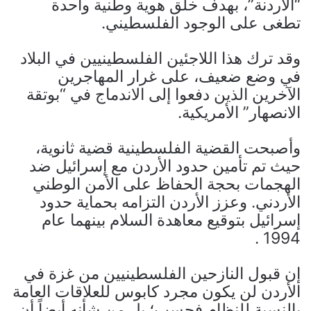
“الأردنة”، بهدف خلق هوية وطنية واحدة
تطغى على الوجود الفلسطيني.
وقد ترك هذا اللاجئين الفلسطينيين في البلاد
في وضع ضعيف، على غرار المهاجرين
الآخرين الذين دفعوا إلى الاندماج في “بوتقة
الانصهار” الأمريكية.
وأصبحت القضية الفلسطينية قضية ثانوية،
حيث تم تأمين حدود الأردن مع إسرائيل ضد
الهجمات بحجة الحفاظ على الأمن الوطني
الأردني. وعزز الأردن التزامه بحماية حدود
إسرائيل بتوقيع معاهدة السلام بينهما عام
1994 .
إن قبول النازحين الفلسطينيين من غزة في
الأردن لن يكون مجرد كابوس للعلاقات العامة
بالنسبة للنظام فحسب؛ بل من شأنه أيضاً أن