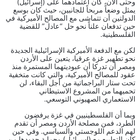
وحتى الآن، كان اعتمادهما على (إسرائيل)
يمثل وضعاً مربحاً للجانبين، حيث كان بوسع
الدولتين أن تتماشى مع المصالح الأميركية في
حين تدفعان علناً نحو حل “عادل” للقضية
الفلسطينية.
لكن مع الدفعة الأميركية الإسرائيلية الجديدة
نحو تطهير غزة عرقيا، يتعين على الأردن
ومصر أن تدركا أن عبوديتهما المستمرة منذ
عقود للمصالح الأميركية، والتي كانت متخفية
تحت ستار البراجماتية من أجل البقاء، لن
تحميهما من المشروع الاستيطاني
الاستعماري الصهيوني التوسعي.
وبما أن الفلسطينيين في غزة يرفضون
الطرد، فمن مصلحة الأردن ومصر أن تقدم
لهم الدعم اللوجستي والسياسي. وفي حين
كان التطبيع مع (إسرائيل) وحماية حدودها من