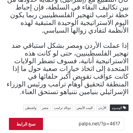
بين تكاليف البقاء في السلطة، فإن إحباط
خطة ترامب لتهجير الفلسطينيين ربما يكون
اليوم الاستراتيجية الوحيدة المتبقية لهذه
الأنظمة لتفادي زوالها السياسي.
إذا عملت الأردن ومصر بشكل استباقي ضد
تهجير الفلسطينيين، حتى لو كانت هذه
الاستراتيجية أنانية، فسوف تضطر الولايات
المتحدة إلى اتخاذ خيارات صعبة حول ما إذا
كانت عواقب تقويض أكبر حلفائها في
المنطقة لتحقيق أوهام ترامب ورئيس الوزراء
الإسرائيلي بنيامين نتنياهو تستحق العناء.
الوسوم
الأردن
البيت الأبيض
دونالد ترامب
مصر
واشنطن
نسخ الرابط