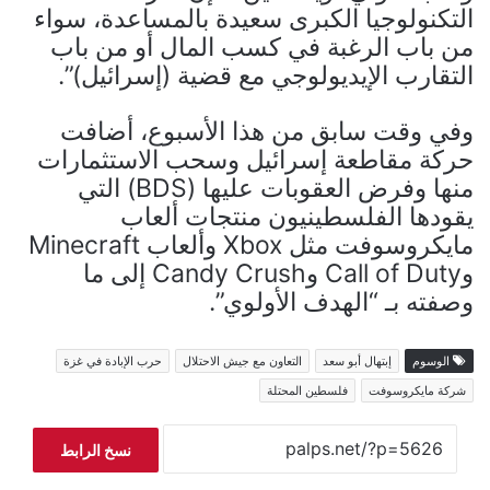
التكنولوجيا الكبرى سعيدة بالمساعدة، سواء
من باب الرغبة في كسب المال أو من باب
التقارب الإيديولوجي مع قضية (إسرائيل)”.
وفي وقت سابق من هذا الأسبوع، أضافت
حركة مقاطعة إسرائيل وسحب الاستثمارات
منها وفرض العقوبات عليها (BDS) التي
يقودها الفلسطينيون منتجات ألعاب
مايكروسوفت مثل Xbox وألعاب Minecraft
وCall of Duty وCandy Crush إلى ما
وصفته بـ “الهدف الأولوي”.
الوسوم
إبتهال أبو سعد
التعاون مع جيش الاحتلال
حرب الإبادة في غزة
شركة مايكروسوفت
فلسطين المحتلة
نسخ الرابط