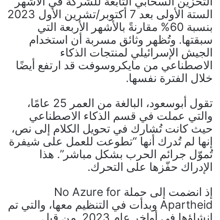
التخزين السحابي التابعة للشركة في الأشهر
الستة الأولى بعد 7 أكتوبر/تشرين الأول 2023
بنسبة 60% مقارنةً بالأشهر الأربعة التي
سبقتها. وتُظهر وثائق مسربة أن استخدام
الجيش الإسرائيلي لمنتجات الذكاء
الاصطناعي من مايكروسوفت قد ارتفع أيضًا
خلال الفترة نفسها.
تقول أبوسعود، البالغة من العمر 25 عامًا،
والتي عملت في قسم الذكاء الاصطناعي
حيث كانت تُشارك في تحويل الكلام إلى نص،
إنها لم تُدرك أنها “تطوعت للعمل على شيفرة
تُموّل جرائم الحرب بشكل مباشر”. هذا
الإدراك حفّزها على التحرك.
إذ انضمت إلى حملة No Azure for
Apartheid وبدأت في التنظيم معها، والتي تم
إنشاؤها في أواخر عام 2023 من قبل