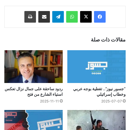
فيسبوك
‫X
واتساب
تيلقرام
مشاركة عبر البريد
طباعة
مقالات ذات صلة
“جسور نيوز”.. تغطية بوجه عربي
ردود ساحقة على جمال نزال تعكس
وخطاب إسرائيلي
استياء الشارع من فتح
2025-11-11
2025-07-07