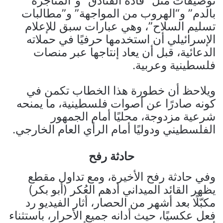
توصيفات مثل “قادة الفنادق” و“المتاجرة
بالدم” و“الهروب من المواجهة” و”مطالبات
تسليم السلاح”، وهي عبارات سبق للإعلام
الإسرائيلي أن استخدمها حرفيًا في حملاته
الدعائية، قبل أن يعاد إنتاجها عبر منصات
فلسطينية وعربية.
ويلاحظ أن خطورة هذا الخطاب تكمن في
كونه صادرًا عن أصوات فلسطينية، ما يمنحه
شرعية مزدوجة، محليًا أمام الجمهور
الفلسطيني ودوليًا أمام الرأي العام الخارجي.
حادثة رفح
وفي حادثة رفح الأخيرة، ومع تداول مقطع
يظهر القائد الميداني أدهم العُكر (أبو بكر)
مكبّلًا بعد أشهر من الحصار، أثار الفيديو رد
فعل عكسيًا، حيث أدانه جميع الأحرار، باستثناء