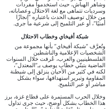
وشاهر الهباش، حيث استخدموا مفردات
وسرديات تتماهى مع لغة الاحتلال وعصاباته،
من خلال توصيف الحدث باعتباره “إنجازًا
أمنيًا”، أو عبر التلميح إلى شرعية ما جرى.
شبكة أفيخاي وخطاب الاحتلال
وتُعرَّف “شبكة أفيخاي” بأنها مجموعة من
الشخصيات الإعلامية والناشطين
الفلسطينيين والعرب، عُرفت خلال السنوات
الماضية بتبنّي خطاب يوصف بـ“المعتدل”،
لكنه في كثير من الأحيان ينزلق إلى شيطنة
المقاومة وتبرير استهدافها، سواء بشكل
مباشر أو عبر التلميح.
وخلال الحرب المستمرة على قطاع غزة، برز
هذا الخطاب بشكل أوضح، حيث جرى تداول