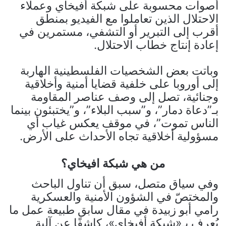
أصوات محسوبة على شبكة أفيخاي وعملاء
الاحتلال الذين تعاملوا مع الفيديو بمنطق
أقرب إلى التبرير أو التشفي، مستمرين في
إعادة إنتاج خطاب الاحتلال.
وباتت بعض الشخصيات الفلسطينية الهاربة
إلى أوروبا على خلفية قضايا أمنية وأخلاقية
وجنائية، تصل إلى وصف عناصر المقاومة
بـ”دعاة دمار”، و”سبب البلاء”، و”يختبئون بينما
الناس تموت”، في موقف يعكس غياب أي
مسؤولية أخلاقية تجاه الأحداث على الأرض.
من هي شبكة افيخاي؟
وفي سياق متصل، سبق أن تناول الباحث
والمختصّ في الشؤون الأمنية والعسكرية
رامي أبو زبيدة في مقال سابق طبيعة عمل ما
يُعرف بـ«شبكة أفيخاي»، كاشفًا عن آلية