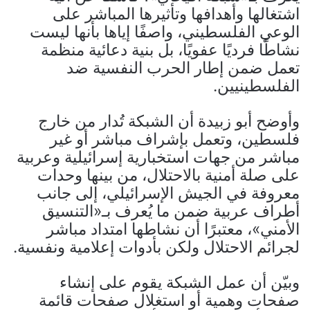
اشتغالها وأهدافها وتأثيرها المباشر على
الوعي الفلسطيني، واصفًا إياها بأنها ليست
نشاطًا فرديًا عفويًا، بل بنية دعائية منظمة
تعمل ضمن إطار الحرب النفسية ضد
الفلسطينيين.
وأوضح أبو زبيدة أن الشبكة تُدار من خارج
فلسطين، وتعمل بإشراف مباشر أو غير
مباشر من جهات استخبارية إسرائيلية وعربية
على صلة أمنية بالاحتلال، من بينها وحدات
معروفة في الجيش الإسرائيلي، إلى جانب
أطراف عربية ضمن ما يُعرف بـ«التنسيق
الأمني»، معتبرًا أن نشاطها امتداد مباشر
لجرائم الاحتلال ولكن بأدوات إعلامية ونفسية.
وبيّن أن عمل الشبكة يقوم على إنشاء
صفحات وهمية أو استغلال صفحات قائمة