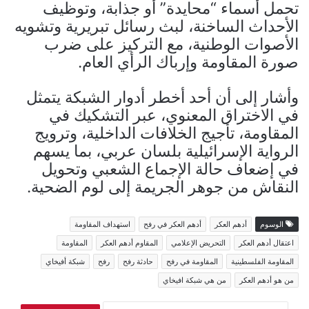
تحمل أسماء “محايدة” أو جذابة، وتوظيف
الأحداث الساخنة، لبث رسائل تبريرية وتشويه
الأصوات الوطنية، مع التركيز على ضرب
صورة المقاومة وإرباك الرأي العام.
وأشار إلى أن أحد أخطر أدوار الشبكة يتمثل
في الاختراق المعنوي، عبر التشكيك في
المقاومة، تأجيج الخلافات الداخلية، وترويج
الرواية الإسرائيلية بلسان عربي، بما يسهم
في إضعاف حالة الإجماع الشعبي وتحويل
النقاش من جوهر الجريمة إلى لوم الضحية.
الوسوم
أدهم العكر
أدهم العكر في رفح
استهداف المقاومة
اعتقال أدهم العكر
التحريض الإعلامي
المقاوم أدهم العكر
المقاومة
المقاومة الفلسطينية
المقاومة في رفح
حادثة رفح
رفح
شبكة أفيخاي
من هو أدهم العكر
من هي شبكة افيخاي