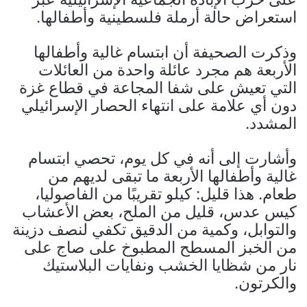
استعراض حالة أرملة فلسطينية وأطفالها.
وذكرت الصحيفة أن ابتسام غالية وأطفالها
الأربعة هم مجرد عائلة واحدة من العائلات
التي تعيش على شفا المجاعة في قطاع غزة
دون أي علامة على انتهاء الحصار الإسرائيلي
المشدد.
وأشارت إلى أنه في كل يوم، تحصي ابتسام
غالية وأطفالها الأربعة ما تبقى لديهم من
طعام. هذا قليل: كيلو تقريبًا من الفاصوليا،
كيس عدس، قليل من الملح، بعض الأعشاب
والتوابل، وكمية من الدقيق تكفي لنصف دزينة
من الخبز المسطح المطبوخ على صاج على
نار من شظايا الخشب ونفايات البلاستيك
والكرتون.