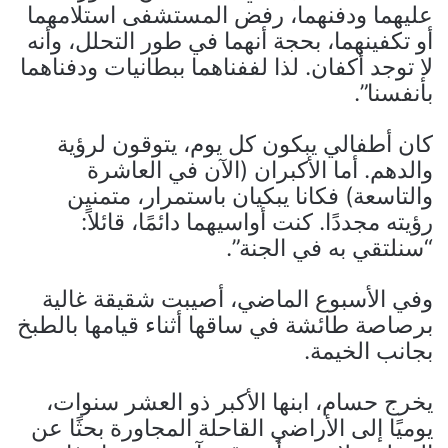
عليهما ودفنهما، رفض المستشفى استلامهما
أو تكفينهما، بحجة أنهما في طور التحلل، وأنه
لا توجد أكفان. لذا لففناهما ببطانيات ودفناهما
بأنفسنا”.
كان أطفالي يبكون كل يوم، يتوقون لرؤية
والدهم. أما الأكبران (الآن في العاشرة
والتاسعة) فكانا يبكيان باستمرار، متمنين
رؤيته مجددًا. كنت أواسيهما دائمًا، قائلاً:
“سنلتقي به في الجنة”.
وفي الأسبوع الماضي، أصيبت شقيقة غالية
برصاصة طائشة في ساقها أثناء قيامها بالطبخ
بجانب الخيمة.
يخرج حسام، ابنها الأكبر ذو العشر سنوات،
يوميًا إلى الأراضي القاحلة المجاورة بحثًا عن