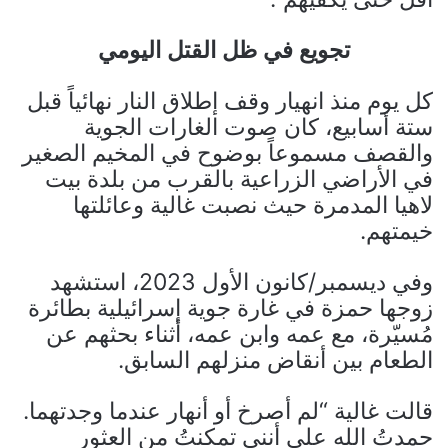
تجويع في ظل القتل اليومي
كل يوم منذ انهيار وقف إطلاق النار نهائياً قبل
ستة أسابيع، كان صوت الغارات الجوية
والقصف مسموعاً بوضوح في المخيم الصغير
في الأراضي الزراعية بالقرب من بلدة بيت
لاهيا المدمرة حيث نصبت غالية وعائلتها
خيمتهم.
وفي ديسمبر/كانون الأول 2023، استشهد
زوجها حمزة في غارة جوية إسرائيلية بطائرة
مُسيّرة، مع عمه وابن عمه، أثناء بحثهم عن
الطعام بين أنقاض منزلهم السابق.
قالت غالية “لم أصرخ أو أنهار عندما وجدتهما.
حمدتُ الله على أنني تمكنتُ من العثور