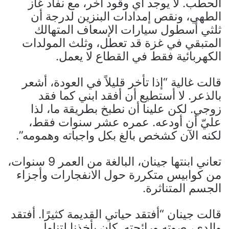
الحطب. لا يوجد أي وقود آخر، مع نفاد غاز
الطهي، ونقص إمدادات البنزين لدرجة أن
ثلثي أسطول سيارات الإسعاف المتهالك
المتبقي في غزة قد تعطل، وثلث المولدات
الكهربائية فقط في القطاع لا يعمل.
قالت غالية “إذا تأخر قليلاً في العودة، أشعر
بالذعر. لا أستطيع أن أفقد ابني كما فقد
زوجي. لكن علينا أن نطبخ بطريقة ما، لذا
عليّ أن أودعه. عمره عشر سنوات فقط،
لكنه الآن كشخص بالغ بكل واجباته وهمومه”.
تعاني ابنتها جينان، البالغة من العمر 9 سنوات،
من كوابيس متكررة حول الانفجارات وأجزاء
الجسم المتناثرة.
قالت جينان “أفتقد حياتي القديمة كثيرًا. أفتقد
والدي، صوته ورائحته. كان يأخذنا لتناول