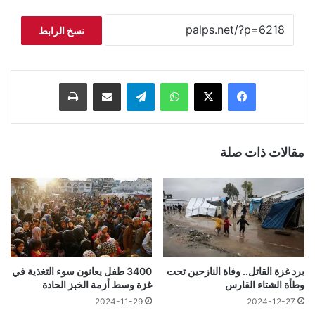
نسخ الرابط
فيسبوك
‫X
واتساب
تيلقرام
مشاركة عبر البريد
طباعة
مقالات ذات صلة
برد غزة القاتل.. وفاة النازحين تحت
3400 طفل يعانون سوء التغذية في
وطأة الشتاء القارس
غزة وسط أزمة الخبز الحادة
2024-11-29
2024-12-27