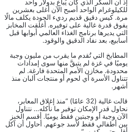
إذ أن السكر الذي كان يُباع بدولار واحد
للكيلوغرام الواحد أصبح الآن أغلى بعشرين
مرة. كيس دقيق قديم رديء الجودة يكلف مالًا
يفوق قدرة غالية على توفيره. أغلقت المخابز
التي يديرها برنامج الغذاء العالمي أبوابها قبل
أسابيع، بعد نفاد الدقيق والوقود.
المطابخ التي تُقدم ما يقرب من مليون وجبة
يوميًا في غزة لم يتبقَّ منها سوى إمدادات
محدودة. مخازن الأمم المتحدة فارغة. لم
تتناول الأسرة أي لحوم أو منتجات ألبان منذ
أشهر.
قالت غالية (32 عامًا) “منذ إغلاق المعابر،
نحاول قدر الإمكان توفير ما نأكله… نتناول
الآن وجبة أو وجبتين فقط يوميًا. أقسم الخبز
بين أطفالي فقط لأسد جوعهم. أحاول أن آكل
أقل حتى يكفيهم”.