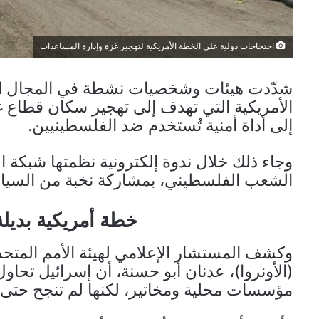
احتجاجات دولية على الخطة الأمريكية لتهجير غزة وإدارة المساعدات
شدّدت هيئات وشخصيات نشطة في المجال الإ
الأمريكية التي تهدف إلى تهجير سكان قطاع غ
إلى أداة أمنية تُستخدم ضد الفلسطينيين.
وجاء ذلك خلال ندوة إلكترونية نظمتها شبكة ا
الشعب الفلسطيني، بمشاركة نخبة من السياس
خطة أمريكية بديلة 
وكشف المستشار الإعلامي لهيئة الأمم المتحدة
(الأونروا)، عدنان أبو حسنة، أن إسرائيل تحاول
مؤسسات محلية ومخاتير، لكنها لم تنجح حتى ا