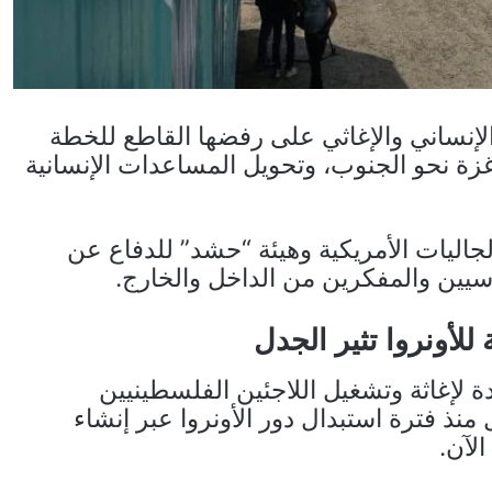
نساني والإغاثي على رفضها القاطع للخطة
زة نحو الجنوب، وتحويل المساعدات الإنسانية
لجاليات الأمريكية وهيئة “حشد” للدفاع عن
يين والمفكرين من الداخل والخارج.
للأونروا تثير الجدل
 لإغاثة وتشغيل اللاجئين الفلسطينيين
 منذ فترة استبدال دور الأونروا عبر إنشاء
لآن.