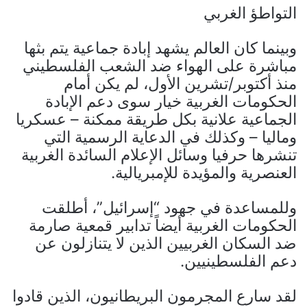
التواطؤ الغربي
وبينما كان العالم يشهد إبادة جماعية يتم بثها
مباشرة على الهواء ضد الشعب الفلسطيني
منذ أكتوبر/تشرين الأول، لم يكن أمام
الحكومات الغربية خيار سوى دعم الإبادة
الجماعية علانية بكل طريقة ممكنة – عسكريا
وماليا – وكذلك في الدعاية الرسمية التي
تنشرها حرفيا وسائل الإعلام السائدة الغربية
العنصرية والمؤيدة للإمبريالية.
وللمساعدة في جهود “إسرائيل”، أطلقت
الحكومات الغربية أيضاً تدابير قمعية صارمة
ضد السكان الغربيين الذين لا يتنازلون عن
دعم الفلسطينيين.
لقد سارع المجرمون البريطانيون، الذين قادوا