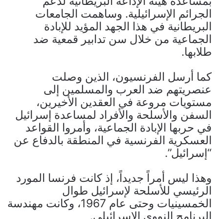
بمساعدة هيئة الإذاعة البريطانية لدعم
الجرائم الإسرائيلية. وساهمت الجامعات
البريطانية في هذا الجهد المؤيد للإبادة
الجماعية من خلال سن تدابير قمعية ضد
طلابها.
كما أرسل الفرنسيون، الذين وصلت
عنصريتهم ضد العرب والمسلمين إلى
مستويات مروعة في العقدين الأخيرين،
السفن والأسلحة والأفراد لمساعدة إسرائيل
في حربها الإبادة الجماعية، وأمروا القواعد
العسكرية الفرنسية في المنطقة بالدفاع عن
“إسرائيل”.
وهذا ليس أمراً جديداً، إذ كانت فرنسا المورد
الرئيسي للأسلحة لإسرائيل طوال
الخمسينيات وحتى عام 1967، وكانت مهندسة
البرنامج النووي الإسرائيلي.