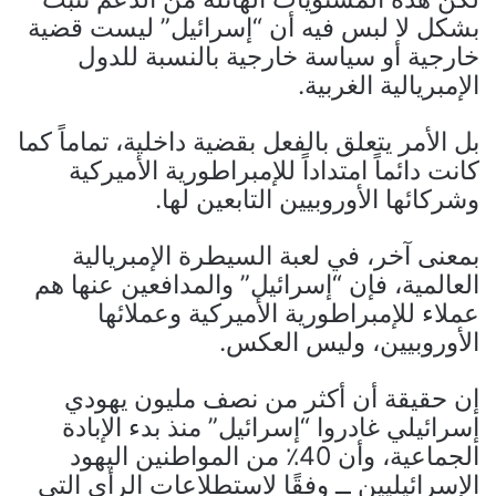
بشكل لا لبس فيه أن “إسرائيل” ليست قضية
خارجية أو سياسة خارجية بالنسبة للدول
الإمبريالية الغربية.
بل الأمر يتعلق بالفعل بقضية داخلية، تماماً كما
كانت دائماً امتداداً للإمبراطورية الأميركية
وشركائها الأوروبيين التابعين لها.
بمعنى آخر، في لعبة السيطرة الإمبريالية
العالمية، فإن “إسرائيل” والمدافعين عنها هم
عملاء للإمبراطورية الأميركية وعملائها
الأوروبيين، وليس العكس.
إن حقيقة أن أكثر من نصف مليون يهودي
إسرائيلي غادروا “إسرائيل” منذ بدء الإبادة
الجماعية، وأن 40٪ من المواطنين اليهود
الإسرائيليين ــ وفقًا لاستطلاعات الرأي التي