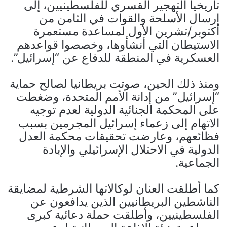
تاريخيا التهجير القسري للفلسطينيين، إلى
إرسال الأسلحة والقوات في الثامن من
أكتوبر/تشرين الأول لمساعدة مستعمرة
الاستيطان التي أنشأوها، وخصصوا قواعدهم
العسكرية في المنطقة للدفاع عن “إسرائيل”.
ومنذ ذلك الحين، صوتت بريطانيا لصالح حماية
“إسرائيل” من إدانة الأمم المتحدة، وضغطت
على المحكمة الجنائية الدولية لعدم توجيه
الاتهام إلى زعماء إسرائيل المجرمين بسبب
فظائعهم، وعارضت تحقيقات محكمة العدل
الدولية في الاحتلال الإسرائيلي والإبادة
الجماعية.
كما أطلقت العنان لوكالاتها الشرطية لمضايقة
الناشطين البريطانيين الذين يدافعون عن
الفلسطينيين، وأطلقت حملة دعائية كبرى