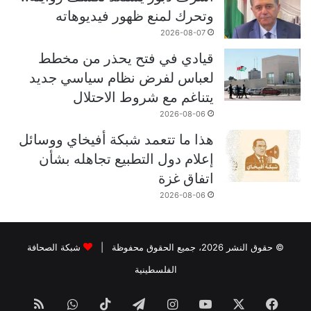
وتحرك لمنع ظهور فيديوهاته
2026-08-07
قيادي في فتح يحذر من مخطط
لعباس لفرض نظام سياسي جديد
يتناغم مع شروط الاحتلال
2026-08-06
هذا ما تتعمد شبكة أفيخاي ووسائل
إعلام دول التطبيع تجاهله بشأن
اتفاق غزة
2026-08-06
© حقوق النشر 2026، جميع الحقوق محفوظة |
شبكة الصحافة
الفلسطينية
فيسبوك
‫X
‫YouTube
انستقرام
تيلقرام
‫TikTok
واتساب
ملخص