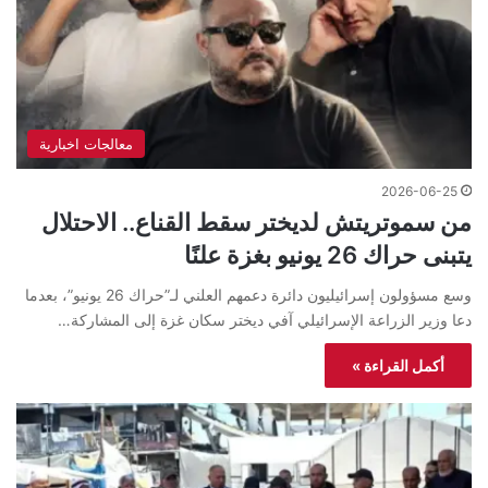
معالجات اخبارية
2026-06-25
من سموتريتش لديختر سقط القناع.. الاحتلال
يتبنى حراك 26 يونيو بغزة علنًا
وسع مسؤولون إسرائيليون دائرة دعمهم العلني لـ”حراك 26 يونيو”، بعدما
دعا وزير الزراعة الإسرائيلي آفي ديختر سكان غزة إلى المشاركة…
أكمل القراءة »