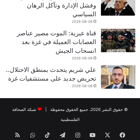
وفشل الإدارة وتآكل الرهان
السياسي
2026-08-08
قناة عبرية: الموت مصير عناصر
العصابات العميلة في غزة بعد
انسحاب الجيش
2026-08-08
علي شريم يتحدث بمنطق الاحتلال..
تحريض جديد على مستشفيات غزة
2026-08-08
© حقوق النشر 2026، جميع الحقوق محفوظة |
شبكة الصحافة
الفلسطينية
فيسبوك
‫X
‫YouTube
انستقرام
تيلقرام
‫TikTok
واتساب
ملخص