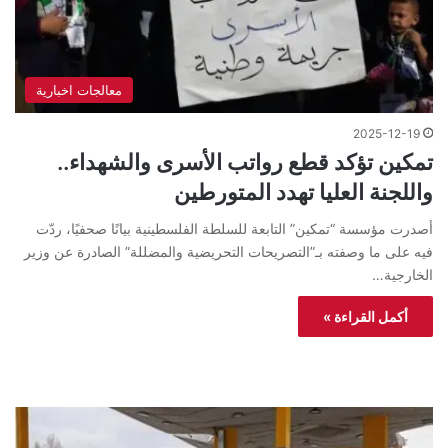
معالجات اخبارية
2025-12-19
تمكين تؤكد قطع رواتب الأسرى والشهداء..
واللجنة العليا تهدد المتورطين
أصدرت مؤسسة “تمكين” التابعة للسلطة الفلسطينية بيانًا صحفيًا، ردّت
فيه على ما وصفته بـ”التصريحات التحريضية والمضللة” الصادرة عن وزير
الخارجية…
أكمل القراءة »