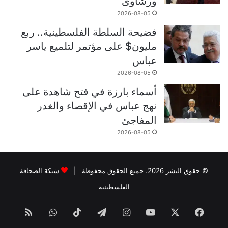
ورشاوى
2026-08-05
فضيحة السلطة الفلسطينية.. ربع
مليون$ على مؤتمر لتلميع ياسر
عباس
2026-08-05
أسماء بارزة في فتح شاهدة على
نهج عباس في الإقصاء والغدر
المفاجئ
2026-08-05
© حقوق النشر 2026، جميع الحقوق محفوظة |
شبكة الصحافة
الفلسطينية
فيسبوك
‫X
‫YouTube
انستقرام
تيلقرام
‫TikTok
واتساب
ملخص