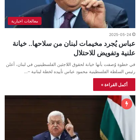
معالجات اخبارية
2025-05-24
عباس يُجرد مخيمات لبنان من سلاحها.. خيانة
علنية وتفويض للاحتلال
في خطوة وُصفت بأنها خيانة لحقوق اللاجئين الفلسطينيين في لبنان، أعلن
رئيس السلطة الفلسطينية محمود عباس تأييده لخطة لبنانية –…
أكمل القراءة »