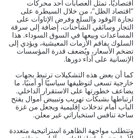
اقتصاديًا، تمثل العصابات أحد محركات
“اقتصاد الظل”، من خلال السيطرة على
تجارة الوقود والسلع وفرض الإتاوات على
التجار وسائقي الشاحنات، إضافة إلى سرقة
المساعدات وبيعها في السوق السوداء. هذا
السلوك يفاقم الأزمات المعيشية، ويؤدي إلى
تضخم الأسعار، ويُضعف قدرة المؤسسات
الإنسانية على أداء دورها.
كما أن بعض هذه التشكيلات ترتبط بجهات
خارجية تسعى لتوظيفها سياسيًا أو أمنيًا، ما
يضاعف خطورتها على الاستقرار الداخلي.
ارتباطها بشبكات تهريب وتبييض أموال يفتح
الباب أمام تدخلات إقليمية ويجعل من غزة
ساحة تنافس استخباراتي غير معلن.
وتتطلب مواجهة الظاهرة استراتيجية متعددة