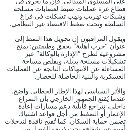
على المستوى الميداني، فإن ما يجري في
قطاع غزة عمليات ضبط لعصابات مسلحة
وشبكات تهريب ونهب تشكلت في فراغ
السلطة وتحت ضغط الاقتصاد غير النظامي.
ويقول المراقبون إن تحويل هذا النمط إلى
عنوان “حرب أهلية” يحقق وظيفتين: يمنح
مشروعية لطرح “الإدارة بالوكالة” عبر
تشكيلات مسلحة بديلة، ويقلص مساحة
المساءلة عن الانتهاكات الناتجة عن العمليات
العسكرية والبنية الحاصلة للحصار.
والأثر السياسي لهذا الإطار الخطابي واضح.
عندما يُقنع الجمهور الخارجي بأن الصراع
داخلي، تتراجع قابلية دعم مسارات إعادة
الإعمار أو الضغط من أجل قواعد اشتباك
تضمن حماية السكان. كما تُفتح نافذة لتدخلات
أمنية غير شفافة تحت ذريعة الفصل بين