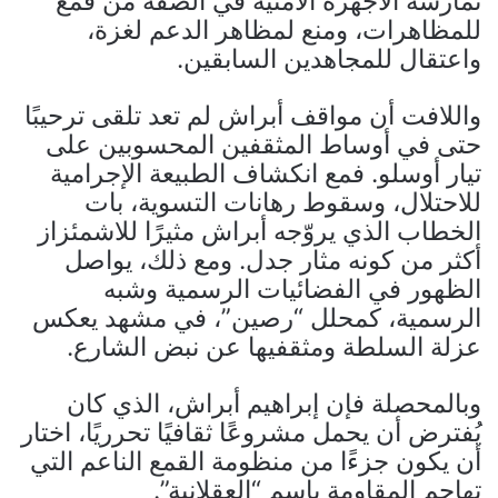
تمارسه الأجهزة الأمنية في الضفة من قمع
للمظاهرات، ومنع لمظاهر الدعم لغزة،
واعتقال للمجاهدين السابقين.
واللافت أن مواقف أبراش لم تعد تلقى ترحيبًا
حتى في أوساط المثقفين المحسوبين على
تيار أوسلو. فمع انكشاف الطبيعة الإجرامية
للاحتلال، وسقوط رهانات التسوية، بات
الخطاب الذي يروّجه أبراش مثيرًا للاشمئزاز
أكثر من كونه مثار جدل. ومع ذلك، يواصل
الظهور في الفضائيات الرسمية وشبه
الرسمية، كمحلل “رصين”، في مشهد يعكس
عزلة السلطة ومثقفيها عن نبض الشارع.
وبالمحصلة فإن إبراهيم أبراش، الذي كان
يُفترض أن يحمل مشروعًا ثقافيًا تحرريًا، اختار
أن يكون جزءًا من منظومة القمع الناعم التي
تهاجم المقاومة باسم “العقلانية”.