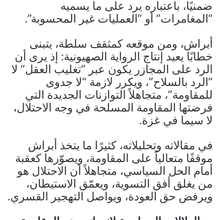
ضمنيًا، باعتباره يرد على ما يسميه
“المغامرات” أو “العمليات غير المحسوبة”.
أبراش، ومن موقعه كمثقف سلطة، يتبنى
خطابًا يعيد إنتاج الرواية الصهيونية: إذ يرى أن
الرد على المجازر يكون عبر “تغليب العقل” لا
“الرد بالسلاح”، ويكرر لازمة “لا جدوى
للمقاومة”، متجاهلاً التوازنات الجديدة التي
فرضتها المقاومة المسلحة في وجه الاحتلال،
لا سيما في غزة.
في مقالاته وتحليلاته، كثيرًا ما يتخذ أبراش
موقفًا متعالياً على المقاومة، ويصوّرها كعقبة
أمام الحل السياسي، متجاهلاً أن الاحتلال هو
من يغلق أفق التسوية، ويعمّق الاستيطان،
ويرفض حق العودة، ويواصل التهجير القسري.