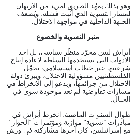
وهو بذلك يمهّد الطريق لمزيد من الارتهان
لمسار التسوية الذي أثبت فشله، ويُضعف
الجبهة الداخلية في مواجهة الاحتلال.
منبر التسوية والخضوع
أبراش ليس مجرّد منظّر سياسي، بل أحد
الأدوات التي تستخدمها السلطة لإعادة إنتاج
شرعيتها عبر خطاب استسلامي، يحمّل
الفلسطينيين مسؤولية الاحتلال، ويبرئ دولة
الاحتلال من جرائمها، ويدعو إلى الانخراط في
مسارات تفاوضية لم تعد موجودة سوى في
الخيال.
طوال السنوات الماضية، انخرط أبراش في
مبادرات “تسوية” موازية ومؤتمرات “الحوار”
مع إسرائيليين، كان آخرها مشاركته في ورش