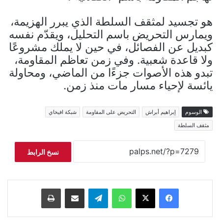
هو تجسيد لمثقف السلطة الذي يبرر الهزيمة،
ويمارس التحريض باسم التحليل، ويقدّم نفسه
كبديل عن الفصائل، في حين لا يملك مشروعًا
ولا قاعدة شعبية. وفي زمن تعاظم المقاومة،
تبدو هذه الأصوات جزءًا من الماضي، ومحاولة
يائسة لإحياء مسار مات منذ زمن.
الوسوم
إبراهيم أبراش
التحريض على المقاومة
شبكة افيخاي
مثقف السلطة
نسخ الرابط
فيسبوك
‫X
واتساب
تيلقرام
مشاركة عبر البريد
طباعة