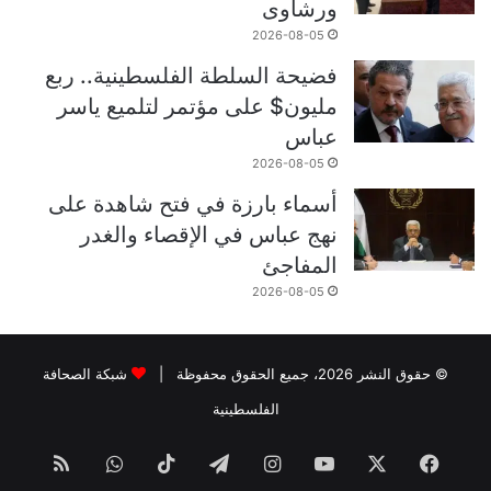
ورشاوى
2026-08-05
فضيحة السلطة الفلسطينية.. ربع
مليون$ على مؤتمر لتلميع ياسر
عباس
2026-08-05
أسماء بارزة في فتح شاهدة على
نهج عباس في الإقصاء والغدر
المفاجئ
2026-08-05
© حقوق النشر 2026، جميع الحقوق محفوظة |
شبكة الصحافة
الفلسطينية
فيسبوك
‫X
‫YouTube
انستقرام
تيلقرام
‫TikTok
واتساب
ملخص