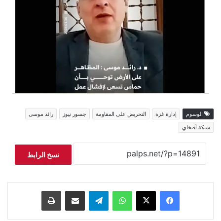
الوسوم
إدارة غزة
التحريض على المقاومة
جسور نيوز
رائد موسى
شبكة أفيخاي
نسخ الرابط
فيسبوك
‫X
واتساب
تيلقرام
مشاركة عبر البريد
طباعة