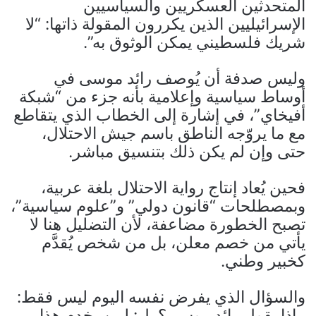
المتحدثين العسكريين والسياسيين
الإسرائيليين الذين يكررون المقولة ذاتها: “لا
شريك فلسطيني يمكن الوثوق به”.
وليس صدفة أن يُوصف رائد موسى في
أوساط سياسية وإعلامية بأنه جزء من “شبكة
أفيخاي”، في إشارة إلى الخطاب الذي يتقاطع
مع ما يروّجه الناطق باسم جيش الاحتلال،
حتى وإن لم يكن ذلك بتنسيق مباشر.
فحين يُعاد إنتاج رواية الاحتلال بلغة عربية،
وبمصطلحات “قانون دولي” و”علوم سياسية”،
تصبح الخطورة مضاعفة، لأن التضليل هنا لا
يأتي من خصم معلن، بل من شخص يُقدَّم
كخبير وطني.
والسؤال الذي يفرض نفسه اليوم ليس فقط:
ماذا يقول رائد موسى؟ بل: لمن يخدم هذا