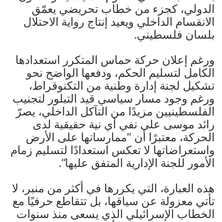
الدولي، كجزء من خطاب تحريضي يعمّق
الانقسام الداخلي ويعيد إنتاج رواية الاحتلال
بلسان فلسطيني.
ورغم إعلان حركة حماس المتكرر استعدادها
الكامل لتسليم الحكم، ودفعها الواضح نحو
تشكيل لجنة إدارة وطنية من التكنوقراط،
ورغم وجود مسار سياسي قيد التبلور لتجنيب
الفلسطينيين مزيدًا من التآكل الداخلي، يصرّ
رائد موسى على نفي أي نية حقيقية لدى
الحركة، معتبرًا أن “ممارساتها على الأرض
واستعراضاتها لا تعكس استعدادًا لتسليم زمام
الأمور للجنة الإدارية المتفق عليها”.
هذه العبارة، التي يكررها في أكثر من منبر، لا
تأتي معزولة عن سياقها، بل تتقاطع حرفيًا مع
الخطاب الإسرائيلي الذي يسعى منذ سنوات