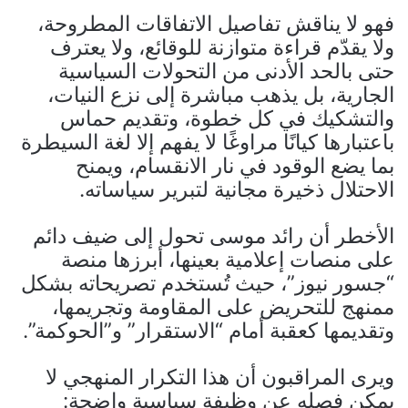
فهو لا يناقش تفاصيل الاتفاقات المطروحة،
ولا يقدّم قراءة متوازنة للوقائع، ولا يعترف
حتى بالحد الأدنى من التحولات السياسية
الجارية، بل يذهب مباشرة إلى نزع النيات،
والتشكيك في كل خطوة، وتقديم حماس
باعتبارها كيانًا مراوغًا لا يفهم إلا لغة السيطرة
بما يضع الوقود في نار الانقسام، ويمنح
الاحتلال ذخيرة مجانية لتبرير سياساته.
الأخطر أن رائد موسى تحول إلى ضيف دائم
على منصات إعلامية بعينها، أبرزها منصة
“جسور نيوز”، حيث تُستخدم تصريحاته بشكل
ممنهج للتحريض على المقاومة وتجريمها،
وتقديمها كعقبة أمام “الاستقرار” و”الحوكمة”.
ويرى المراقبون أن هذا التكرار المنهجي لا
يمكن فصله عن وظيفة سياسية واضحة: