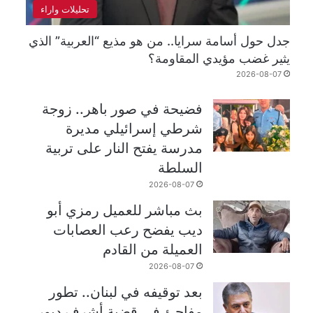
تحليلات واراء
جدل حول أسامة سرايا.. من هو مذيع “العربية” الذي
يثير غضب مؤيدي المقاومة؟
2026-08-07
فضيحة في صور باهر.. زوجة
شرطي إسرائيلي مديرة
مدرسة يفتح النار على تربية
السلطة
2026-08-07
بث مباشر للعميل رمزي أبو
ديب يفضح رعب العصابات
العميلة من القادم
2026-08-07
بعد توقيفه في لبنان.. تطور
مفاجئ في قضية أشرف دبور