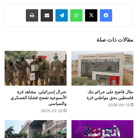
فيسبوك
‫X
واتساب
تيلقرام
مشاركة عبر البريد
طباعة
مقالات ذات صلة
مثال فاضح على جرائم بنك
جنرال إسرائيلي: مشاهد غزة
فلسطين بحق مواطني غزة
الأسبوعية تفضح فشلنا العسكري
والسياسي
2026-06-15
2025-02-22