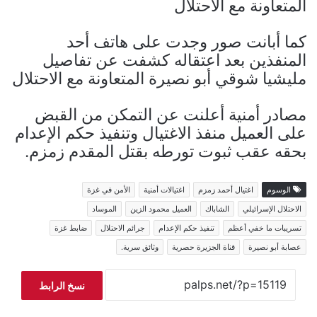
المتعاونة مع الاحتلال
كما أبانت صور وجدت على هاتف أحد
المنفذين بعد اعتقاله كشفت عن تفاصيل
مليشيا شوقي أبو نصيرة المتعاونة مع الاحتلال
مصادر أمنية أعلنت عن التمكن من القبض
على العميل منفذ الاغتيال وتنفيذ حكم الإعدام
بحقه عقب ثبوت تورطه بقتل المقدم زمزم.
الوسوم
اغتيال أحمد زمزم
اغتيالات أمنية
الأمن في غزة
الاحتلال الإسرائيلي
الشاباك
العميل محمود الزين
الموساد
تسريبات ما خفي أعظم
تنفيذ حكم الإعدام
جرائم الاحتلال
ضابط غزة
عصابة أبو نصيرة
قناة الجزيرة حصرية
وثائق سرية.
نسخ الرابط