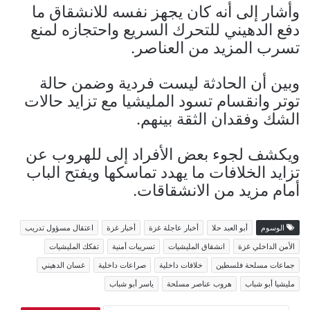
وأشار إلى أنه كان يجهز نفسه للانشقاق ما
دفع الدهيني للتحرك السريع واحتجازه لمنع
تسرب المزيد من العناصر.
وبين أن الحادثة ليست فردية وضمن حالة
توتر وانقسام تسود المليشيا مع تزايد حالات
الشك وفقدان الثقة بينهم.
ويكشف لجوء بعض الأفراد إلى للهروب عن
تزايد الخلافات ما يهدد تماسكها ويفتح الباب
أمام مزيد من الانشقاقات.
الوسوم
أبو العبد حلا
أخبار عاجلة غزة
أخبار غزة
اعتقال مسؤول تدريب
الأمن الداخلي غزة
انشقاق المليشيات
تسريبات أمنية
تفكك المليشيات
جماعات مسلحة فلسطين
خلافات داخلية
صراعات داخلية
غسان الدهيني
مليشيا أبو شباب
هروب عناصر مسلحة
ياسر أبو شباب