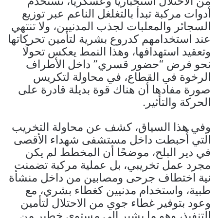
من الاحتلال استخباريًا وعسكريًا، تستخدم
أدوات مركبة تبدأ بالتغلغل الناعم عبر توزيع
السجائر والمعلبات لجذب المدنيين، ولا تنتهي
عند استخدامهم كدروع بشرية لتأمين تحركاتها
وتعقيد استهدافها، وهذا النمط يعكس تحولًا
نحو فرض “حضور قسري” داخل الأطراف
الرخوة في القطاع، في محاولة لتكريس
صورة مفادها أن هناك قوة بديلة قادرة على
الحركة والتأثير.
وفي هذا السياق، كشف عن محاولة التخريب
التي أُحبطت داخل مستشفى شهداء الأقصى
في دير البلح، موضحًا أن المخطط لم يكن
مجرد عمل تخريبي، بل عملية مركبة تضمنت
نية اختطاف جرحى ومصابين من داخل منشأة
طبية، واستخدام مدنيين كغطاء بشري، مع
وعود بتوفير غطاء جوي من الاحتلال لتأمين
التنفيذ، وهو ما يشير إلى مستوى خطير من