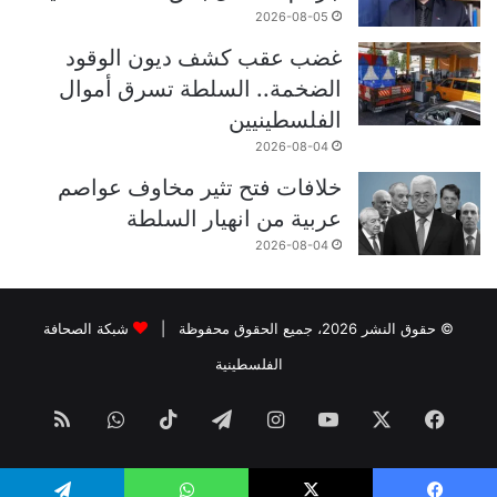
2026-08-05
غضب عقب كشف ديون الوقود
الضخمة.. السلطة تسرق أموال
الفلسطينيين
2026-08-04
خلافات فتح تثير مخاوف عواصم
عربية من انهيار السلطة
2026-08-04
© حقوق النشر 2026، جميع الحقوق محفوظة |
شبكة الصحافة
الفلسطينية
فيسبوك
‫X
‫YouTube
انستقرام
تيلقرام
‫TikTok
واتساب
ملخص
الموقع