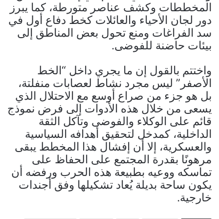
المخططات وكشف عناصر متورطة، كما يبرز
دور لجان الأحياء والعائلات كخط دفاع أول في
سد الفراغات ومنع تحول بعض المناطق إلى
بيئات حاضنة للفوضى.
واختتم بالقول إن ما يجري داخل “الخط
الأصفر” ليس مجرد نشاط لعصابات منفلتة،
بل هو جزء من صراع أوسع مع الاحتلال الذي
يسعى من خلال هذه الأدوات إلى فرض نموذج
قائم على الوكلاء والفوضى وتآكل الثقة
الداخلية، كمدخل لتحقيق أهدافه السياسية
والعسكرية، إلا أن إفشال هذا المخطط يبقى
مرهونًا بقدرة المجتمع على الحفاظ على
تماسكه ووعيه بطبيعة هذه الحرب ورفضه أن
يكون ساحة بديلة يُعاد تشكيلها وفق أجندات
خارجية.