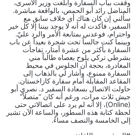
وقفت بباب السفارة وأبلغت وزير الأسرى،
المناضل رائد أبو الحمص، بالواقعة مباشرة.
سألني إن كان هناك أي خلاف سابق مع
السفير، فأكدت له أنه لا يوجد بيننا إلا كل خير
واحترام، فوعدني بمتابعة الأمر والرد عليّ.
وبينما كنت جالساً تحت شجرة بعيداً عن باب
السفارة بأكثر من عشرة أمتار، تفاجأت
بشرطي تركي يلوح بعصاه طالباً مني
المغادرة، بحجة أن الجلوس في محيط
السفارة ممنوع، وأشار لي بالذهاب إلى
المقاعد المقابلة أمام سفارة كازاخستان.
حاولت الاتصال بسعادة السفير د. نصري أبو
جيش ثلاث مرات، ورغم أنه كان “متصلاً”
(Online)، إلا أنه لم يرد على اتصالاتي حتى
لحظة كتابة هذه السطور، والساعة الآن تشير
إلى الخامسة والنصف مساءً.