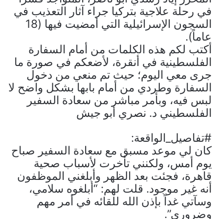
في رحلة علاجية بتركيا جراء آثار التعذيب في
السجون الإسرائيلية التي أمضيت فيها (18
عاماً).
أكتب لكم هذه الكلمات من أمام السفارة
الفلسطينية في أنقرة، لأضعكم في صورة ما
جرى معي اليوم؛ حيث تم منعي من دخول
السفارة وطردي من أمام بابها بشكل واضح لا
لبس فيه، وبأمر مباشر من سعادة السفير
الفلسطيني د. نصري أبو جيش
#تفاصيل_الواقعة:
كان لي موعد مسبق مع سعادة السفير صباح
يوم أمس، ولكنني تأخرت لأسباب صحية
قاهرة، فجئت بعد الظهر وأبلغني الموظفون
أنه غير موجود. قلت لهم: “أبلغوه سلامي،
وسآتي غداً بإذن الله للقائه في أمر مهم
وضروري”.