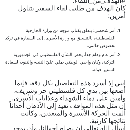
#الهدف_من_اللقاء:
كان الهدف من طلبي لقاء السفير يتناول
أمرين:
أمر شخصي: يتعلق بكتاب موجه من وزارة الخارجية
الفلسطينية، بالتنسيق مع وزارة الأسرى، إلى السفارة في تركيا
بخصوص حالتي.
أمر عام وهام جداً: يخص الشأن الفلسطيني في الجمهورية
التركية، وكان واجبي الوطني يملي عليّ التنبيه والتنويه لسعادة
السفير حوله.
إنني إذ أسرد هذه التفاصيل بكل دقة، فإنما
أضعها بين يدي كل فلسطيني حر وشريف،
وأمين على دماء الشهداء وعذابات الأسرى.
إن مثل هذه المواقف تعيد إلى الأذهان أحداثاً
آلمت الحركة الأسيرة والمبعدين، وكانت
نتائجها كارثية.
أسأل الله تعالى أن يصلح أحوالنا، وأن يوحد