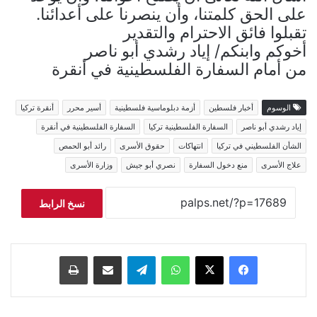
على الحق كلمتنا، وأن ينصرنا على أعدائنا.
تقبلوا فائق الاحترام والتقدير
أخوكم وابنكم/ إياد رشدي أبو ناصر
من أمام السفارة الفلسطينية في أنقرة
الوسوم
أخبار فلسطين
أزمة دبلوماسية فلسطينية
أسير محرر
أنقرة تركيا
إياد رشدي أبو ناصر
السفارة الفلسطينية تركيا
السفارة الفلسطينية في أنقرة
الشأن الفلسطيني في تركيا
انتهاكات
حقوق الأسرى
رائد أبو الحمص
علاج الأسرى
منع دخول السفارة
نصري أبو جيش
وزارة الأسرى
نسخ الرابط
فيسبوك
‫X
واتساب
تيلقرام
مشاركة عبر البريد
طباعة