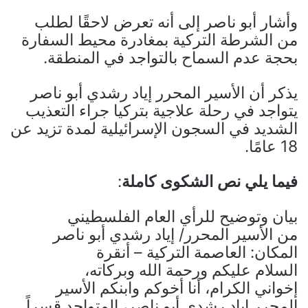
وأشار أبو ناصر إلى أنه تعرض لاحقًا لطلب
من الشرطة التركية بمغادرة محيط السفارة
بحجة عدم السماح بالتواجد في المنطقة.
يذكر أن الأسير المحرر إياد رشدي أبو ناصر
يتواجد في رحلة علاجية بتركيا جراء التعذيب
الشديد في السجون الإسرائيلية لمدة تزيد عن
18 عامًا.
فيما يلي نص الشكوى كاملة
:
بيان وتوضيح للرأي العام الفلسطيني
من الأسير المحرر/ إياد رشدي أبو ناصر
المكان: العاصمة التركية – أنقرة
السلام عليكم ورحمة الله وبركاته،
إخواني الكرام، أنا أخوكم وابنكم الأسير
المحرر إياد رشدي أبو ناصر، المتواجد قسراً