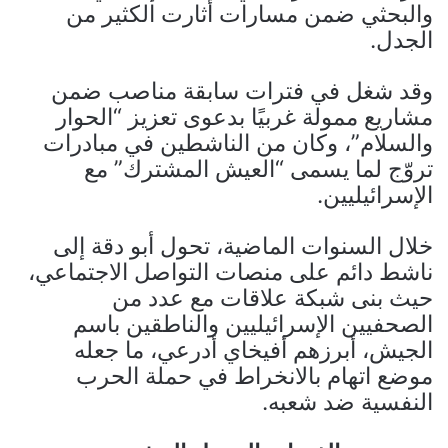
والبحثي ضمن مسارات أثارت الكثير من
الجدل.
وقد شغل في فترات سابقة مناصب ضمن
مشاريع ممولة غربيًا بدعوى تعزيز “الحوار
والسلام”، وكان من الناشطين في مبادرات
تروّج لما يسمى “العيش المشترك” مع
الإسرائيليين.
خلال السنوات الماضية، تحول أبو دقة إلى
ناشط دائم على منصات التواصل الاجتماعي،
حيث بنى شبكة علاقات مع عدد من
الصحفيين الإسرائيليين والناطقين باسم
الجيش، أبرزهم أفيخاي أدرعي، ما جعله
موضع اتهام بالانخراط في حملة الحرب
النفسية ضد شعبه.