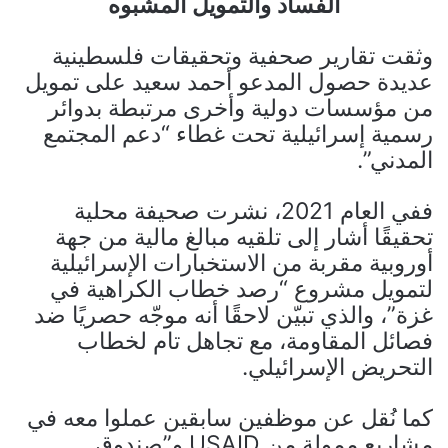
الفساد والتمويل المشبوه
وثقت تقارير صحفية وتحقيقات فلسطينية
عديدة حصول المدعو أحمد سعيد على تمويل
من مؤسسات دولية وأخرى مرتبطة بدوائر
رسمية إسرائيلية تحت غطاء “دعم المجتمع
المدني”.
ففي العام 2021، نشرت صحيفة محلية
تحقيقًا أشار إلى تلقيه مبالغ مالية من جهة
أوروبية مقربة من الاستخبارات الإسرائيلية
لتمويل مشروع “رصد خطاب الكراهية في
غزة”، والذي تبيّن لاحقًا أنه موجّه حصريًا ضد
فصائل المقاومة، مع تجاهل تام لخطاب
التحريض الإسرائيلي.
كما نُقل عن موظفين سابقين عملوا معه في
مشاريع ممولة من USAID و”صندوق