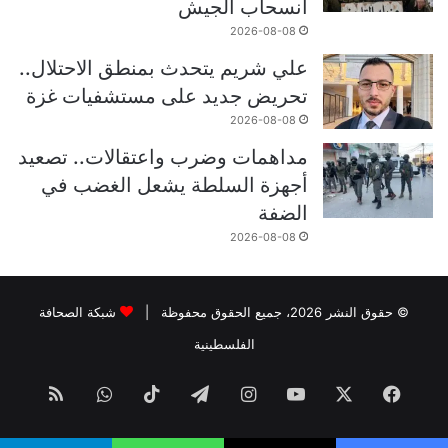
انسحاب الجيش
2026-08-08
علي شريم يتحدث بمنطق الاحتلال..
تحريض جديد على مستشفيات غزة
2026-08-08
مداهمات وضرب واعتقالات.. تصعيد
أجهزة السلطة يشعل الغضب في
الضفة
2026-08-08
© حقوق النشر 2026، جميع الحقوق محفوظة |
شبكة الصحافة
الفلسطينية
فيسبوك
‫X
‫YouTube
انستقرام
تيلقرام
‫TikTok
واتساب
ملخص
الموقع