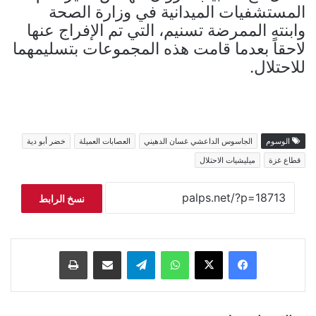
المستشفيات الميدانية في وزارة الصحة
وابنته الممرضة تسنيم، التي تم الإفراج عنها
لاحقاً بعدما قامت هذه المجموعات بتسليمهما
للاحتلال.
الوسوم
الجاسوس الداعشي غسان الدهيني
العصابات العميلة
خضر أبو دية
قطاع غزة
ميليشيات الاحتلال
نسخ الرابط
فيسبوك
‫X
واتساب
تيلقرام
مشاركة عبر البريد
طباعة