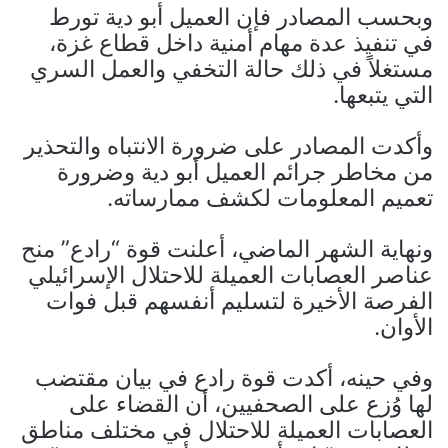
وبحسب المصادر فإن العميل أبو دية تورط
في تنفيذ عدة مهام أمنية داخل قطاع غزة،
مستغلاً في ذلك حالة التخفي والعمل السري
التي يتبعها.
وأكدت المصادر على ضرورة الانتباه والتحذير
من مخاطر جرائم العميل أبو دية وضرورة
تعميم المعلومات لكشف ممارساته.
ونهاية الشهر الماضي، أعلنت قوة “رادع” منح
عناصر العصابات العميلة للاحتلال الإسرائيلي
الفرصة الأخيرة لتسليم أنفسهم قبل فوات
الأوان.
وفي حينه، أكدت قوة رادع في بيان مقتضب
لها وُزع على الصحفيين، أن القضاء على
العصابات العميلة للاحتلال في مختلف مناطق