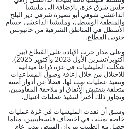
حلس شرق غزة، بالإضافة إلى مليشيا
الداعشي شوقي أبو نصيرة شرقي دير البلح
والمنطقة الوسطى، ومليشيا الداعشي حسام
الأسطل في المناطق الشرقية من خانيونس
جنوبي القطاع.
وعلى مدار حرب الإبادة على القطاع (بين
أكتوبر/تشرين الأول 2023 وأكتوبر 2025)،
شكّلت المليشيات في غزة ذراعاً ميدانية
للاحتلال من خلال إعاقة وصول المساعدات
وتنفيذ عمليات نهب لها، فضلاً عن أدوار أمنية
متعلقة بتفتيش الأنفاق أو ملاحقة المقاومين،
وتجاوز ذلك أخيراً لتنفيذ عمليات اغتيال.
وسبق أن نفذت المليشيات في غزة عمليات
خاصة تمثلت في اختطاف فلسطينيين، مثلما
حصل مع الطبيب مروان الهمص مدير عام