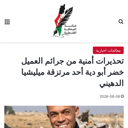
بحث عن
الق
معالجات اخبارية
تحذيرات أمنية من جرائم العميل
خضر أبو دية أحد مرتزقة ميليشيا
الدهيني
2026-06-06