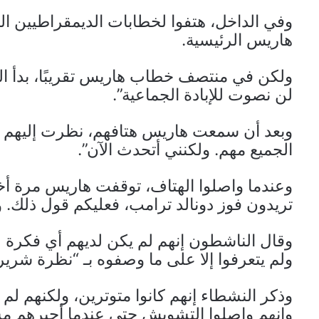
وفي الداخل، هتفوا لخطابات الديمقراطيين ال
هاريس الرئيسية.
ولكن في منتصف خطاب هاريس تقريبًا، بدأ النشط
لن نصوت للإبادة الجماعية”.
وبعد أن سمعت هاريس هتافهم، نظرت إليهم وقا
الجميع مهم. ولكنني أتحدث الآن”.
وعندما واصلوا الهتاف، توقفت هاريس مرة أخر
تريدون فوز دونالد ترامب، فعليكم قول ذلك. وإل
وقال الناشطون إنهم لم يكن لديهم أي فكرة 
ولم يتعرفوا إلا على ما وصفوه بـ “نظرة شرير
وذكر النشطاء إنهم كانوا متوترين، ولكنهم لم ي
وإنهم واصلوا التشويش حتى عندما أجبرهم مس