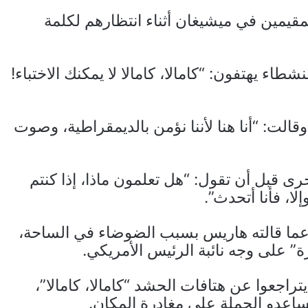
مقيمين في ميشيغان أثناء انتظارهم لكلمة
اء يهتفون: “كامالا، كامالا لا يمكنك الاختباء!
لت: “أنا هنا لأننا نؤمن بالديمقراطية، وصوت
ى قبل أن تقول: “هل تعلمون ماذا، إذا كنتم
ا، فأنا أتحدث”.
عما قالته هاريس بسبب الضوضاء في الساحة،
ة” على وجه نائبة الرئيس الأمريكي.
تراجعوا عن هتافات الحشد “كامالا، كامالا”،
اعدو الحملة على مغادرة المكان.