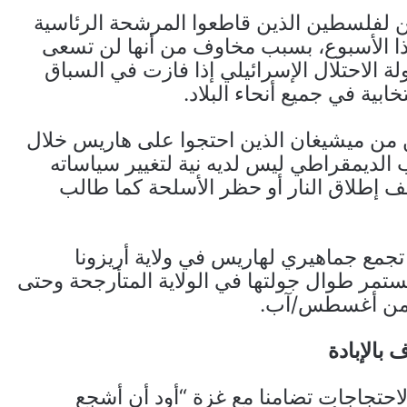
 لفلسطين الذين قاطعوا المرشحة الرئاسية
ذا الأسبوع، بسبب مخاوف من أنها لن تسعى
 الاحتلال الإسرائيلي إذا فازت في السباق
ابية في جميع أنحاء البلاد.
 من ميشيغان الذين احتجوا على هاريس خلال
 الديمقراطي ليس لديه نية لتغيير سياساته
قف إطلاق النار أو حظر الأسلحة كما طالب
جمع جماهيري لهاريس في ولاية أريزونا
تمر طوال جولتها في الولاية المتأرجحة وحتى
ق من أغسطس/آب.
 بالإبادة
حتجاجات تضامنا مع غزة “أود أن أشجع