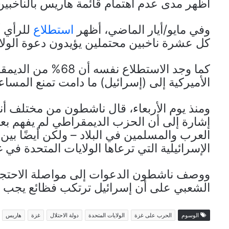
أظهر مدى عدم اهتمام قائمة هاريس بالناخبين 
وفي مايو/أيار الماضي، أظهر
استطلاع
للرأي 
كل عشرة ناخبين محتملين يؤيدون دعوة الولاي
كما وجد الاستطلاع 
الأميركية إلى (إسرائيل) ما دامت تمنع المساعد
ومنذ يوم الأربعاء، قال ناشطون من مختلف أنح
إشارة إلى أن الحزب الديمقراطي لم يفهم بع
العرب والمسلمين في البلاد – ولكن أيضًا بين
الإسرائيلية التي ترعاها الولايات المتحدة في 
ووصف ناشطون الدعوات إلى مواصلة الاحتجاج
الشعبي على أن إسرائيل ترتكب فظائع يجب و
الوسوم
الحرب على غزة
الولايات المتحدة
دولة الاحتلال
غزة
هاريس