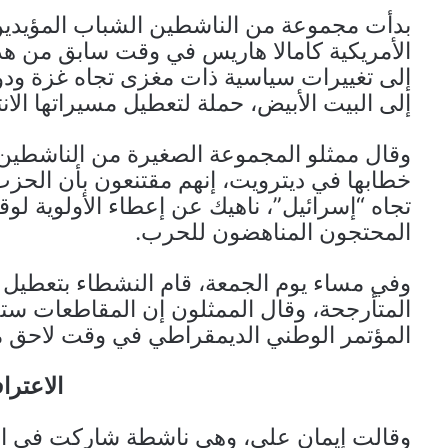
بدأت مجموعة من الناشطين الشباب المؤيدين
الأمريكية كامالا هاريس في وقت سابق من ه
إلى تغييرات سياسية ذات مغزى تجاه غزة ودولة
إلى البيت الأبيض، حملة لتعطيل مسيراتها الانتخ
وقال ممثلو المجموعة الصغيرة من الناشطين
خطابها في ديترويت، إنهم مقتنعون بأن الحزب
تجاه “إسرائيل”، ناهيك عن إعطاء الأولوية لو
المحتجون المناهضون للحرب.
وفي مساء يوم الجمعة، قام النشطاء بتعطيل ت
المتأرجحة، وقال الممثلون إن المقاطعات ستس
المؤتمر الوطني الديمقراطي في وقت لاح
الاعتراف
وقالت إيمان علي، وهي ناشطة شاركت في الا