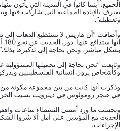
الجميع، أينما كانوا في المدينة التي يأتون منه
تعترف بالإبادة الجماعية التي شاركت فيها وتت
وتعطيله”.
وأضافت “أن هاريس لا تستطيع الذهاب إلى تج
أنه
بشكل مباشر، ونحن بحاجة إلى تذكيرها بذلك”.
وتابعت “نحن بحاجة إلى تحميلها المسؤولية ع
وكأشخاص يرون إنسانية الفلسطينيين ويدركون 
وذكرت أنها كانت من بين مجموعة مكونة من
في هنجر رومولوس في ديترويت بسبب الحرب
وبحسب ما ورد أمضى النشطاء ساعات واقفي
الحديث مع المؤيدين على أمل ألا يثيروا الش
الإجراءات.