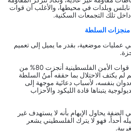
اطات مقاومة غير عادية، وتكاد تتركز المقاومة
بلس وبلدات في محيطها، والأغلب أن قوات
 داخل تلك التجمعات السكنية.
ل منجزات السلطة
 في عمليات موضعية، بقدر ما يميل إلى تعميم
زة.
وفي تصريحات لمسؤول أمني فلسطيني فإن قوات الأمن الفلسطينية أنجزت 80% من
م لم يكتف الاحتلال بما حققه أمنُ السلطة
عدوان بنفسه، لأسباب دعائية موجهة إلى
يولوجية يتبناها قادة الليكود والأحزاب
 الضفة يحاول الإيهام بأنه لا يستهدف غير
كيله أحداً، فهو لا يترك الفلسطيني يشعر
ربية.