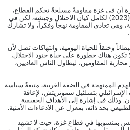
ة أن في غزة مقاومةً مسلحةً تحكم القطاع،
وأنها وجهت ضربةً شديدة الإيلام في 7 أكتوبر (2023) لكامل كيان الاحتلال وجيشه، لكن في
وهي تعادي المقاومة نهجاً وفكراً، ولا تشارك
اناً وخنقاً للحياة اليومية، وانتهاكات تصل لأن
 تكون هناك خطورة على حياة جنود الاحتلال،
 محاربة المقاومين، ليطاول الناس العاديين،
هدم الممنهجة في الضفة الغربية، متبعةً سياسة
ية الإسرائيلي بتسلئيل سموتريتش، لإعاقة
ن. وذلك في إشارة إلى الأهداف الحقيقية
طبيعي بحد ذاته، بمعزل عن الادعاءات الأمنية.
يس بمنسوبها في قطاع غزة، حيث لا تشهد