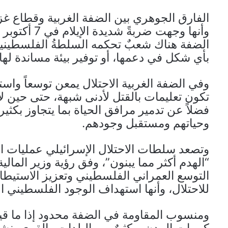
الفارق الجوهري بين الضفة الغربية وقطاع غز
الضفة هناك شعبٌ تحكمه السلطةُ الفلسطينية، 
بأي شكل في دعمها، أو توفير بيئة مساندة لها.
وفي الضفة الغربية الاحتلال يمعن توسعاً واستيط
تكون تعليمات بالقتل لأدنى شبهة، حتى حين لا
فضلاً عن تدمير مرافق الحياة بما يتجاوز بكثير
وحياتهم ومستقبل وجودهم.
وتصعد سلطات الاحتلال الإسرائيلي عمليات ال
“الهدم أكثر مما يبنون”، وفق رؤية وزير المال
التوسع العمراني الفلسطيني وتعزيز الاستيطا
للاحتلال، وأنها استهداف الوجود الفلسطيني ال
ومنسوب المقاومة في الضفة محدود إذا ما ق