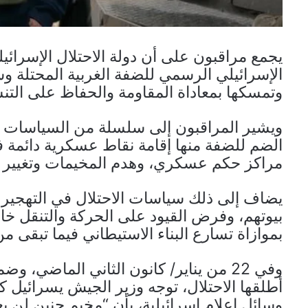
يجمع مراقبون على أن دولة الاحتلال الإسرائي
الإسرائيلي الرسمي للضفة الغربية المحتلة
وتمسكها بمعاداة المقاومة والحفاظ على التن
ويشير المراقبون إلى سلسلة من السياسات الإ
الضم للضفة منها إقامة نقاط عسكرية دائمة في
مراكز حكم عسكري، وهدم المخيمات وتغيير ج
يضاف إلى ذلك سياسات الاحتلال في التهجير 
بيوتهم، وفرض القيود على الحركة والتنقل خار
بموازاة تسارع البناء الاستيطاني فيما تبقى من
وفي 22 من يناير/ كانون الثاني الماضي،
أطلقها الاحتلال، توجه وزير الجيش يسرائيل
وسائل إعلام إسرائيلية، بأن “مخيم جنين لن ي