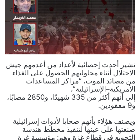
تشير أحدث إحصائية لأعداد من أعدمهم جيش
الاحتلال أثناء محاولتهم الحصول على الغذاء
من مصائد الموت، “مراكز المساعدات
الأمريكية–الإسرائيلية”،
إلى أنهم أكثر من 335 شهيدًا، و2850 مصابًا،
و9 مفقودين.
ويصنف هؤلاء بأنهم ضحايا لأدوات إسرائيلية
صنعتها على عينها لتنفيذ مخطط هندسة
التجويع في قطاع غزة وهم: مؤسسة غزة