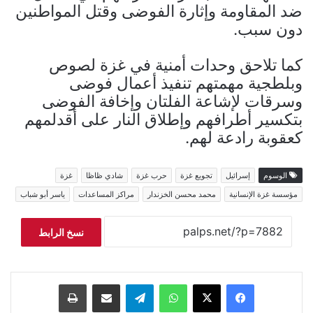
ضد المقاومة وإثارة الفوضى وقتل المواطنين
دون سبب.
كما تلاحق وحدات أمنية في غزة لصوص
وبلطجية مهمتهم تنفيذ أعمال فوضى
وسرقات لإشاعة الفلتان وإخافة الفوضى
بتكسير أطرافهم وإطلاق النار على أقدلمهم
كعقوبة رادعة لهم.
الوسوم
إسرائيل
تجويع غزة
حرب غزة
شادي ظاظا
غزة
مؤسسة غزة الإنسانية
محمد محسن الخزندار
مراكز المساعدات
ياسر أبو شباب
نسخ الرابط
فيسبوك
‫X
واتساب
تيلقرام
مشاركة عبر البريد
طباعة