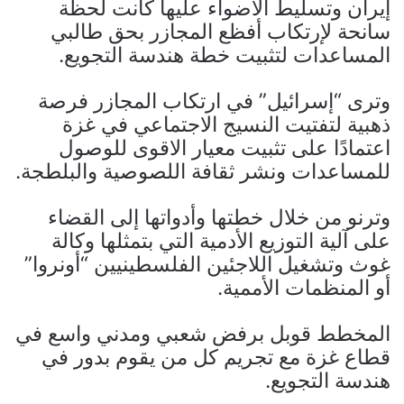
إيران وتسليط الأضواء عليها كانت لحظة
سانحة لإرتكاب أفظع المجازر بحق طالبي
المساعدات لتثبيت خطة هندسة التجويع.
وترى “إسرائيل” في ارتكاب المجازر فرصة
ذهبية لتفتيت النسيج الاجتماعي في غزة
اعتمادًا على تثبيت معيار الاقوى للوصول
للمساعدات ونشر ثقافة اللصوصية والبلطجة.
وترنو من خلال خطتها وأدواتها إلى القضاء
على آلية التوزيع الأدمية التي بتمثلها وكالة
غوث وتشغيل اللاجئين الفلسطينيين “أونروا”
أو المنظمات الأممية.
المخطط قوبل برفض شعبي ومدني واسع في
قطاع غزة مع تجريم كل من يقوم بدور في
هندسة التجويع.