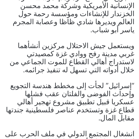
الإنسانية الأمريكية وشركة محمد محسن
الخزندار للإنشاءات ومؤسسة رحمة حول
العالم ويديرها شادي ظاظا وعصابة المجرم
ياسر أبو شباب.
ويستعمل جيش الاحتلال مركزين أنشأهما
غربي مدينة رفح ووادي غزة كمصيدتي
لاستدراج أهالي القطاع للموت الجماعي من
خلال أدواته التي تسهل له تنفيذ جرائمه.
“إسرائيل” لجأت إلى مخطط هندسة التجويع
وإحداث الفوضى والفلتان عقب فشلها
عسكريا قبيل تطبيق مشروع تهجير أهالي
قطاع غزة وتستخدم عناصر فلسطينية جندتها
مقابل المال.
انشغال المجتمع الدولي في ملف الحرب على