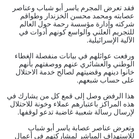
فقد تعرض المجرم ياسر أبو شباب وعناصر
عصابته ومحمد محسن الخزندار وطواقم
شركته وإدارة مؤسسة رحمة حول العالم
للتجريم العلني والواسع كونهم أدوات في
الآلية الإسرائيلية.
ورفعت عوائلهم في بيانات منفصلة الغطاء
الوطني والعشائري عنهم ووصفتهم بأنهم
خانوا دينهم وقضيتهم لصالح خدمة الاحتلال
على حساب شبعهم.
هذا الرفض وصل إلى قمع كل من يشارك في
هذه المراكز باعتبارهم عملاء وخونة للاحتلال
لإرسال رسالة شعبية غاضبة تدعو لوقفها.
وتعرض عناصر عصابة ياسر أبو شباب
للاستهداف المباشر لمشاركتهم في أعمال