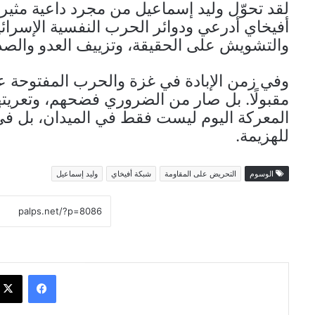
لقد تحوّل وليد إسماعيل من مجرد داعية مثير ل
أفيخاي أدرعي ودوائر الحرب النفسية الإسرائي
والتشويش على الحقيقة، وتزييف العدو والصد
وفي زمن الإبادة في غزة والحرب المفتوحة ع
مقبولًا. بل صار من الضروري فضحهم، وتعريته
المعركة اليوم ليست فقط في الميدان، بل في ال
للهزيمة.
الوسوم
التحريض على المقاومة
شبكة أفيخاي
وليد إسماعيل
فيسبوك