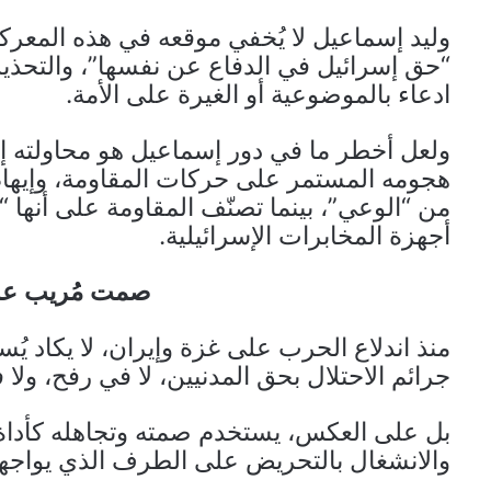
وليد إسماعيل لا يُخفي موقعه في هذه المعركة
“حق إسرائيل في الدفاع عن نفسها”، والتحذ
ادعاء بالموضوعية أو الغيرة على الأمة.
ولعل أخطر ما في دور إسماعيل هو محاولته إ
هجومه المستمر على حركات المقاومة، وإيهام مت
من “الوعي”، بينما تصنّف المقاومة على أنها “أ
أجهزة المخابرات الإسرائيلية.
صمت مُريب على
منذ اندلاع الحرب على غزة وإيران، لا يكاد ي
جرائم الاحتلال بحق المدنيين، لا في رفح، ولا 
بل على العكس، يستخدم صمته وتجاهله كأداة ل
والانشغال بالتحريض على الطرف الذي يواجهه