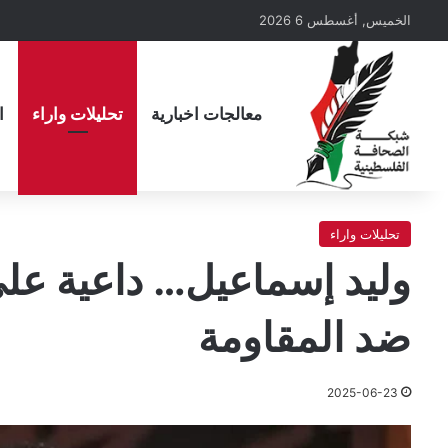
الخميس, أغسطس 6 2026
معالجات اخبارية
تحليلات واراء
ا
تحليلات واراء
وليد إسماعيل… داعية على
ضد المقاومة
2025-06-23