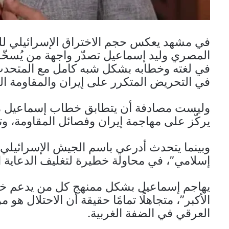
في مشهد يعكس حجم الاختراق الإسرائيلي للفض
المصري وليد إسماعيل تصدّر واجهة من يُسخّرو
في لغته وخطابه بشكل شبه كامل مع المتحدث 
في التحريض المتكرر على إيران والمقاومة ال
وليست مصادفة أن يتطابق خطاب إسماعيل مع أ
يركّز على مهاجمة إيران وفصائل المقاومة، وت
وبينما يتحدث أدرعي باسم الجيش الإسرائيلي، 
إسلامي”، في محاولة خطيرة لتغليف الدعاية الإ
يهاجم إسماعيل بشكل ممنهج كل من يدعم خيار 
الأكبر”، متجاهلًا تمامًا حقيقة أن الاحتلال 
العرقي في الضفة الغربية.