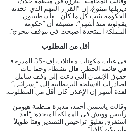
وقالت المحامية البارزة في منظمة جلان،
ديربلها مينوغ، إن “القرار المهم الذي اتخذته
الحكومة يثبت كل ما كان الفلسطينيون
يقولونه منذ أشهر”، مضيفة أن “حكومة
المملكة المتحدة أصبحت في موقف محرج”.
أقل من المطلوب
في غياب مكونات مقاتلات إف-35 المدرجة
في قائمة الحظر، قال نشطاء وجماعات
حقوق الإنسان التي دعت إلى وقف شامل
لصادرات الأسلحة البريطانية إلى “إسرائيل”
لعدة أشهر إن الإعلان كان أقل من المطلوب.
وقالت ياسمين أحمد، مديرة منظمة هيومن
رايتس ووتش في المملكة المتحدة: “لقد
استغرق تعليق تراخيص التصدير وقتاً طويلاً
ولم يكن كافياً”.