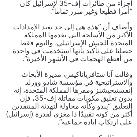
أجزاء من طائرات إف-35 لإسرائيل كان
“أمرا فظيعا وغير مبرر تماما”.
وأضاف أن “هذه هي إلى حد بعيد الإمدادات
الأكبر من الأسلحة التي تقدمها المملكة
المتحدة للجيش الإسرائيلي، واليوم فقط
حصلنا على تأكيد بأنها استخدمت في واحدة
من أفظع الهجمات في الأشهر الأخيرة”.
وقالت آنا ستافرياناكيس، مديرة الأبحاث
والاستراتيجية في مؤسسة شادو وورلد
إنفستيجيشنز ومقرها المملكة المتحدة، إنه
بدون تعليق مكونات مقاتلة إف-35، فإن
التعليق “يبدو وكأنه محاولة لتهدئة المنتقدين
أكثر من كونه تقييدًا ذا مغزى لقدرة (إسرائيل)
على ارتكاب إبادة جماعية”.