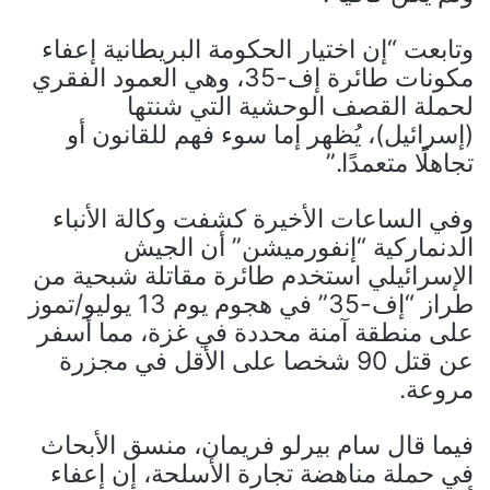
وتابعت “إن اختيار الحكومة البريطانية إعفاء
مكونات طائرة إف-35، وهي العمود الفقري
لحملة القصف الوحشية التي شنتها
(إسرائيل)، يُظهر إما سوء فهم للقانون أو
تجاهلًا متعمدًا.”
وفي الساعات الأخيرة كشفت وكالة الأنباء
الدنماركية “إنفورميشن” أن الجيش
الإسرائيلي استخدم طائرة مقاتلة شبحية من
طراز “إف-35” في هجوم يوم 13 يوليو/تموز
على منطقة آمنة محددة في غزة، مما أسفر
عن قتل 90 شخصا على الأقل في مجزرة
مروعة.
فيما قال سام بيرلو فريمان، منسق الأبحاث
في حملة مناهضة تجارة الأسلحة، إن إعفاء