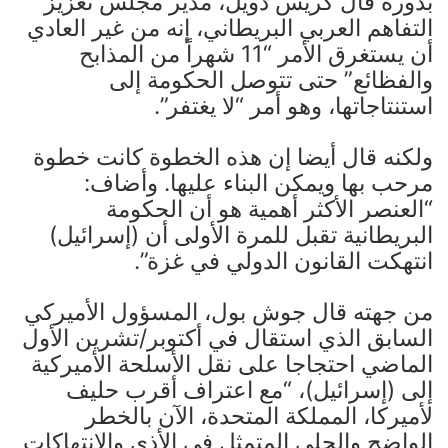
بدوره قال كريس دويل، مدير مجلس تعزيز
التفاهم العربي البريطاني، إنه من غير العادي
أن يستغرق الأمر “11 شهراً من المذابح
والفظائع” حتى تتوصل الحكومة إلى
استنتاجاتها، وهو أمر “لا يغتفر”.
ولكنه قال أيضا إن هذه الخطوة كانت خطوة
مرحب بها ويمكن البناء عليها. وأضاف:
“العنصر الأكثر أهمية هو أن الحكومة
البريطانية تقبل للمرة الأولى أن (إسرائيل)
انتهكت القانون الدولي في غزة”.
من جهته قال جوش بول، المسؤول الأميركي
السابق الذي استقال في أكتوبر/تشرين الأول
الماضي احتجاجا على نقل الأسلحة الأميركية
إلى (إسرائيل)، “مع اعتراف أقرب حليف
لأميركا، المملكة المتحدة، الآن بالخطر
الواضح والجلي المتمثل في الأذى والانتهاكات