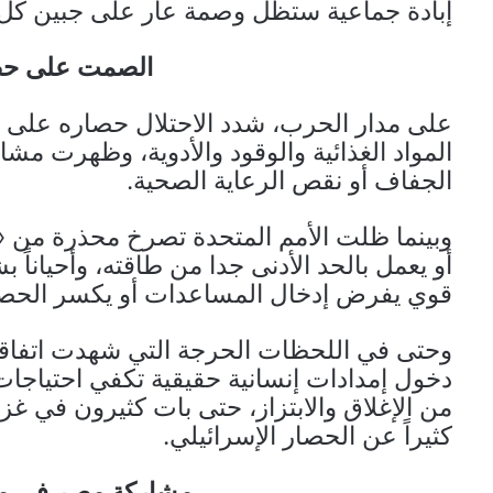
إبادة جماعية ستظل وصمة عار على جبين كل
الصمت على حصا
على مدار الحرب، شدد الاحتلال حصاره على 
المواد الغذائية والوقود والأدوية، وظهرت مش
الجفاف أو نقص الرعاية الصحية.
وبينما ظلت الأمم المتحدة تصرخ محذرة من «
أو يعمل بالحد الأدنى جدا من طاقته، وأحيان
قوي يفرض إدخال المساعدات أو يكسر الحصا
وحتى في اللحظات الحرجة التي شهدت اتفاقا
دخول إمدادات إنسانية حقيقية تكفي احتياجات
من الإغلاق والابتزاز، حتى بات كثيرون في غز
كثيراً عن الحصار الإسرائيلي.
مشاركة مصر في منع 