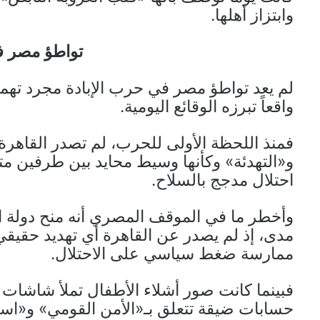
وابتزاز أهلها.
تواطؤ مصر ف
لم يعد تواطؤ مصر في حرب الإبادة مجرد تهم
واقعاً تبرزه الوقائع اليومية.
فمنذ اللحظة الأولى للحرب، لم تصدر القاه
و«التهدئة» وكأنها وسيط محايد بين طرفين 
احتلال مدجج بالسلاح.
وأخطر ما في الموقف المصري أنه منح دولة ال
مدى، إذ لم يصدر عن القاهرة أي تهديد حقيقي 
ممارسة ضغط سياسي على الاحتلال.
فبينما كانت صور أشلاء الأطفال تملأ شاشات
حسابات ضيقة تتعلق بـ«الأمن القومي» و«استق