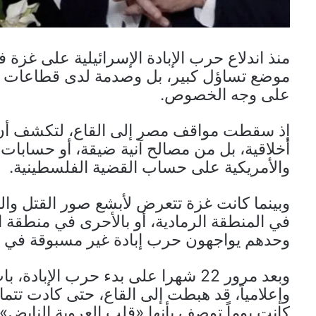
موضع تساؤل كبير، بل وصدمة لدى قطاعات وا
على وجه الخصوص.
إذ سقطت مواقف مصر إلى القاع، لتكشف أن ح
أخلاقية، بل من مصالح آنية ضيقة، أو حسابات إق
والأمريكية على حساب القضية الفلسطينية.
وبينما كانت غزة تتعرض لأبشع صور القتل والد
في المنطقة الرمادية، أو بالأحرى في منطقة ال
وحدهم يواجهون حرب إبادة غير مسبوقة في ال
وبعد مرور 22 شهرا على بدء حرب الإبا
وإعلامياً، قد هبطت إلى القاع، حتى كادت تتما
كانت يوماً توصف بأنها «قلب العروبة الناب