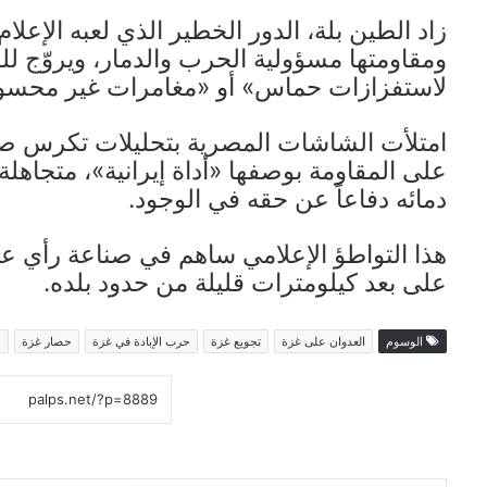
زاد الطين بلة، الدور الخطير الذي لعبه الإع
ومقاومتها مسؤولية الحرب والدمار، ويروّج للر
لاستفزازات حماس» أو «مغامرات غير محسوب
امتلأت الشاشات المصرية بتحليلات تكرس 
على المقاومة بوصفها «أداة إيرانية»، متجاه
دمائه دفاعاً عن حقه في الوجود.
هذا التواطؤ الإعلامي ساهم في صناعة رأي عا
على بعد كيلومترات قليلة من حدود بلده.
الوسوم
العدوان على غزة
تجويع غزة
حرب الإبادة في غزة
حصار غزة
ع