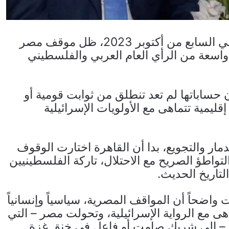
منذ اندلاع حرب الإبادة الإسرائيلية على غزة في السابع من أكتوبر 2023، ظل موقف مصر
سعة من الرأي العام العربي والفلسطيني
ساباتها لم تعد تنطلق من ثوابت قومية أو
ليمية تتماهى مع الأولويات الإسرائيلية
مار والتجويع، بدا أن القاهرة اختارت الوقوف
تواطؤ الصريح مع الاحتلال، تاركة الفلسطينيين
تاريخ الحديث.
دة، بات واضحاً أن المواقف المصرية، سياسياً وإنسانياً
هى مع الرواية الإسرائيلية، وتحولت مصر – التي
ض» – إلى شريك صامت أو فاعل في خنق غزة