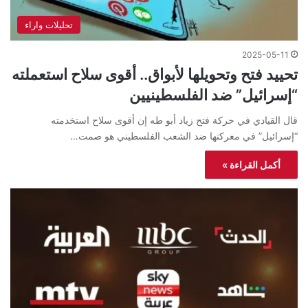
تحليلات واراء
2025-05-11
تحييد فتح وتحويلها لأبواق.. أقوى سلاح استعملته
“إسرائيل” ضد الفلسطينيين
قال القيادي في حركة فتح زياد أبو طه إن أقوى سلاح استخدمته
“إسرائيل” في معركتها ضد الشعب الفلسطيني هو صمت…
أكمل القراءة »