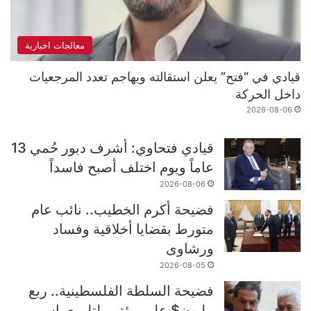
معالجات اخبارية
قيادي في “فتح” يعلن استقالته ويهاجم تعدد المرجعيات
داخل الحركة
2026-08-06
قيادي فتحاوي: أشرف دبور حُمي 13
عاماً ويوم اختلف أصبح فاسداً
2026-08-06
فضيحة أكرم الخطيب.. نائب عام
متورط بقضايا أخلاقية وفساد
ورشاوى
2026-08-05
فضيحة السلطة الفلسطينية.. ربع
مليون$ على مؤتمر لتلميع ياسر