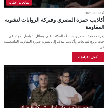
معالجات اخبارية
2025-09-13
أكاذيب حمزة المصري وفبركة الروايات لتشويه
المقاومة
يُعرف حمزة المصري بنشاطه المكثف على وسائل التواصل الاجتماعي،
حيث يروج لشائعات وأكاذيب تهدف إلى تشويه صورة المقاومة الفلسطينية
في…
أكمل القراءة »