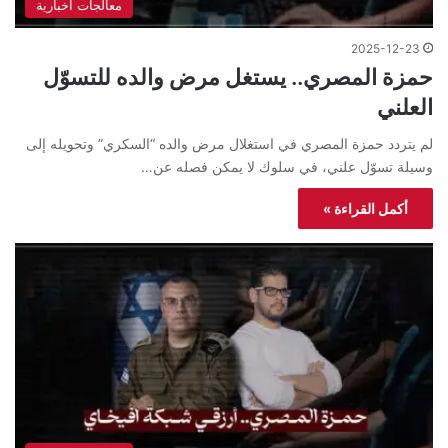
معالجات اخبارية
2025-12-23
حمزة المصري.. يستغل مرض والده للتسوّل
العلني
لم يتردد حمزة المصري في استغلال مرض والده “السكري” وتحويله إلى
وسيلة تسوّل علني، في سلوك لا يمكن فصله عن…
أكمل القراءة »