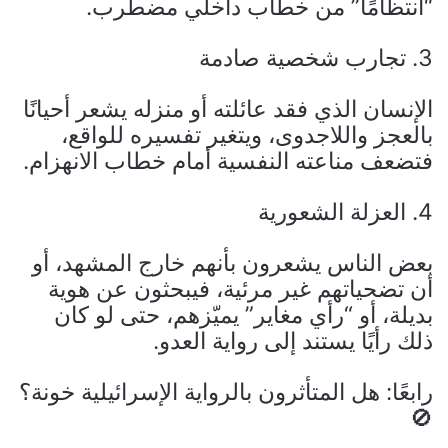
“انتظامًا” من خطاب داخلي مضطرب.
3. تجارب شخصية صادمة
الإنسان الذي فقد عائلته أو منزله يشعر أحيانًا
بالعجز واللاجدوى، ويتغير تفسيره للواقع،
فتضعف مناعته النفسية أمام خطاب الانهزام.
4. العزلة الشعورية
بعض الناس يشعرون بأنهم خارج المشهد، أو
أن تضحياتهم غير مرئية، فيبحثون عن هوية
بديلة، أو “رأي مغاير” يميّزهم، حتى لو كان
ذلك رأيًا يستند إلى رواية العدو.
رابعًا: هل المتأثرون بالرواية الإسرائيلية خونة؟
🚫