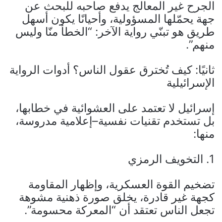
الجرح غير المعالج يدفع صاحبه للبحث عن
جهة يحمّلها المسؤولية، وأحيانًا يكون أسهل
طريق هو تبنّي رواية الآخر: “الخطأ منّا وليس
منهم”.
ثانيًا: كيف تُخترق عقول الناس؟ أدوات الرواية
الإسرائيلية
إسرائيل لا تعتمد على العشوائية في خطابها،
بل تستخدم تقنيات نفسية–إعلامية مدروسة،
منها:
1. التخويف الرمزي
تضخيم القوة العسكرية، وإظهار المقاومة
كجهة غير قادرة، يخلق صورة ذهنية مشوهة
تجعل الناس تعتقد أن “المعركة محسومة”.