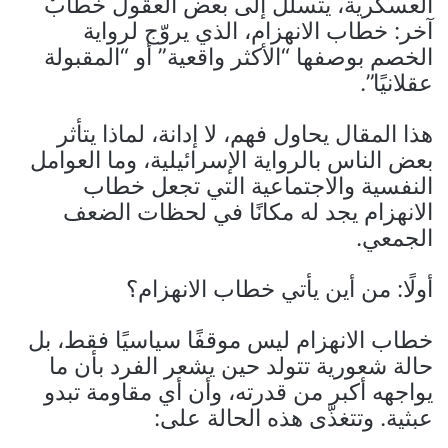
العسكرية، يتسلل إلى بعض العقول خطابٌ
آخر: خطاب الانهزام، الذي يروّج لرواية
الخصم بوصفها “الأكثر واقعية” أو “المقبولة
عقلانيًا”.
هذا المقال يحاول فهم، لا إدانة، لماذا يتأثر
بعض الناس بالرواية الإسرائيلية، وما العوامل
النفسية والاجتماعية التي تجعل خطاب
الانهزام يجد له مكانًا في لحظات الضعف
الجمعي.
أولًا: من أين يأتي خطاب الانهزام؟
خطاب الانهزام ليس موقفًا سياسيًا فقط، بل
حالة شعورية تتولد حين يشعر الفرد بأن ما
يواجهه أكبر من قدرته، وأن أي مقاومة تبدو
عبثية. وتتغذّى هذه الحالة على: