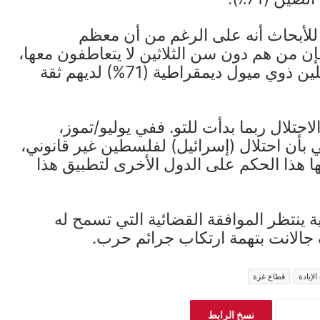
 للأبحاث أنه على الرغم من أن معظم
فإن من هم دون سن الثلاثين لا يتعاطفون معها،
وأن سبعة من كل عشرة ديمقراطيين ومستقلين ذوي ميول ديمقراطية (71%) لديهم ثقة
الاحتلال ربما بدأت للتو. ففي يوليو/تموز،
بأن احتلال (إسرائيل) لفلسطين غير قانوني،
 هذا الحكم على الدول الأخرى لتطبيق هذا
ة ينتظر الموافقة القضائية التي تسمح له
 جالانت بتهمة ارتكاب جرائم حرب.
لإبادة
قطاع غزة
نسخ الرابط