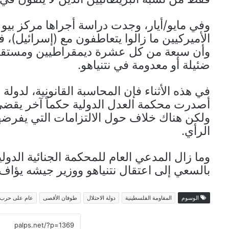
وفي مايو/أيار، وجدت دراسة أجراها مركز بيو
الأميركيين ما زالوا يتعاطفون مع (إسرائيل)، 
ضئيلة أو معدومة في نتنياهو.
في هذه الأثناء فإن المحاسبة القانونية، لدولة 
أصدرت محكمة العدل الدولية حكماً آخر يقضي 
ولكن هناك خلاف حول الالتزامات التي يفرضها
الرأي.
وما زال المدعي العام للمحكمة الجنائية الدولي
بالسعي إلى اعتقال نتنياهو ووزير جيشه يؤاف
الوسوم
المقاومة الفلسطينية
دولة الاحتلال
طوفان الأقصى
عام على حرب ا