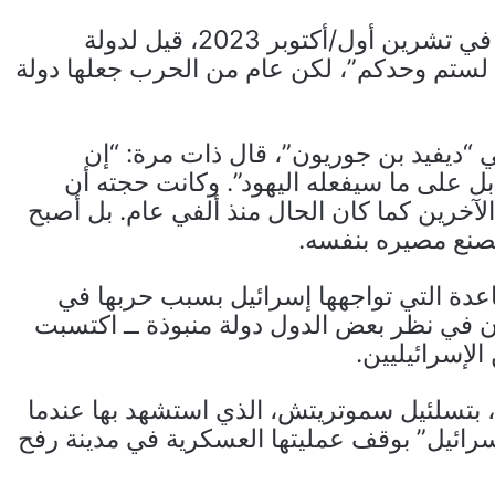
مع بدء حرب الإبادة الجماعية على قطاع غزة في تشرين أول/أكتوبر 2023، قيل لدولة
نتم لستم وحدكم”، لكن عام من الحرب جعلها دولة
لي “ديفيد بن جوريون”، قال ذات مرة: “إن
 بل على ما سيفعله اليهود”. وكانت حجته أن
لآخرين كما كان الحال منذ ألفي عام. بل أصبح
صنع مصيره بنفسه.
اعدة التي تواجهها إسرائيل بسبب حربها في
آن في نظر بعض الدول دولة منبوذة ــ اكتسبت
الإسرائيليين.
ف، بتسلئيل سموتريتش، الذي استشهد بها عندما
رائيل” بوقف عمليتها العسكرية في مدينة رفح