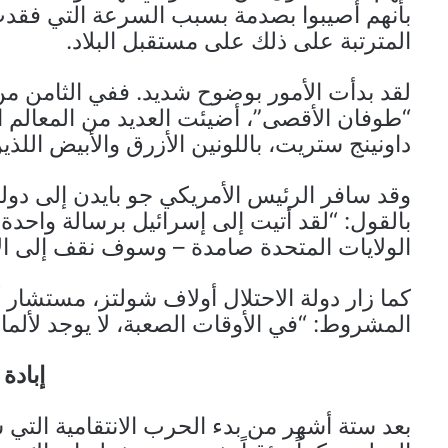
بأنهم أصيبوا بصدمة بسبب السرعة التي فقدت 
المترتبة على ذلك على مستقبل البلاد.
لقد بدأت الأمور بوضوح شديد. ففي الثامن من 
“طوفان الأقصى”، أضيئت العديد من المعالم ا
داونينج ستريت، باللونين الأزرق والأبيض اللذين
وقد سافر الرئيس الأمريكي جو بايدن إلى دول
بالقول: “لقد أتيت إلى إسرائيل برسالة واحدة
الولايات المتحدة صامدة – وسوف نقف إلى الأب
كما زار دولة الاحتلال أولاف شولتز، مستشار أل
المشروط: “في الأوقات الصعبة، لا يوجد لألماني
إبادة
بعد ستة أشهر من بدء الحرب الانتقامية التي