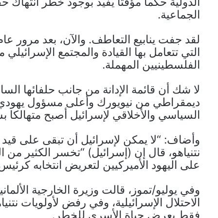
الدولية حكماً مؤقتاً يفيد بوجود خطر انتهاك
الجماعية.
لقد جفت ينابيع التعاطف. والآن، بعد مرور ع
التي تتعامل بها القيادة والمجتمع الإسرائيلي
الفلسطينيين المهملة.
لا شك أن قائمة الإدانة من جانب حلفائها الس
ديمقراطي من نيويورك وأعلى مسؤول يهودي م
السياسي والأخلاقي لإسرائيل أصبح متهالكا بس
وأضاف: “لا يمكن لإسرائيل أن تبقى على قيد 
نتنياهو، قال إن (إسرائيل) “تخسر الكثير من ا
على اليهود الأميركيين لتعريض انتخابه كرئيس
وفي يوليو/تموز، قالت وزيرة الخارجية الألمانية 
الاحتلال الإسرائيلية، وفي رفض لأولويات نتن
فقط يعرض حياة الأسرى للخطر.