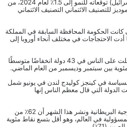
وفي توقعاته لشهر يوليو 2024، عدل بنك (إسرائيل) توقعاته للنمو إلى 1.5٪ لعام 2024، من
2٪. وخفضت وكالة موديز للتصنيف الائتماني التصنيف الائتماني
كانت الحكومة المحافظة السابقة في المملكة
أدت الاحتجاجات في مختلف أنحاء أوروبا إلى
وقد وجد استطلاع أجرته شركة مورنينج كونسلت على الناس في 43 دولة انخفاضًا متوسطًا
ياسة في كينجز كوليدج لندن في يونيو شمل
رائيل) كانت الدولة التي قال معظم الناس إنها
ووجد استطلاع أجرته مجموعة السياسة الخارجية البريطانية ونشر هذا الشهر أن 62٪ من
مسؤولية في العالم، وهو أقل بتسع نقاط مئوية
ن (71٪).