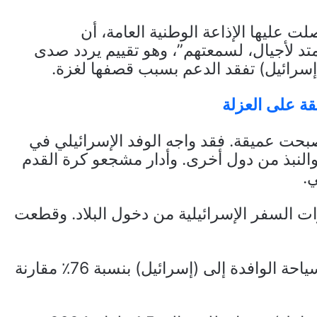
ت عليها الإذاعة الوطنية العامة، أن
متد لأجيال، لسمعتهم”، وهو تقييم يردد صدى
إسرائيل) تفقد الدعم بسبب قصفها لغزة.
ة على العزلة
 أصبحت عميقة. فقد واجه الوفد الإسرائيلي في
والنبذ ​​من دول أخرى. وأدار مشجعو كرة القدم
.
ت السفر الإسرائيلية من دخول البلاد. وقطعت
وفي النصف الأول من هذا العام، انخفضت السياحة الوافدة إلى (إسرائيل) بنسبة 76٪ مقارنة