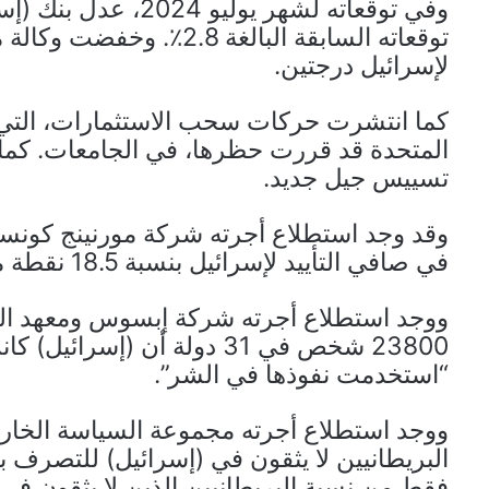
توقعاته السابقة البالغة .8
لإسرائيل درجتين.
كما انتشرت حركات سحب الاستثمارات، التي 
المتحدة قد قررت حظرها، في الجامعات. كما 
تسييس جيل جديد.
في صافي التأييد لإسرائيل بنسبة 18.5 نقطة مئوية بين سبتمبر وديسمبر من العام الماضي.
ووجد استطلاع أجرته شركة إبسوس ومعهد الس
23800 شخص في 31 دولة أن (إس
“استخدمت نفوذها في الشر”.
البريطانيين لا يثقون في (إسرائيل) للتصرف ب
فقط من نسبة البريطانيين الذين لا يثقون في الصي