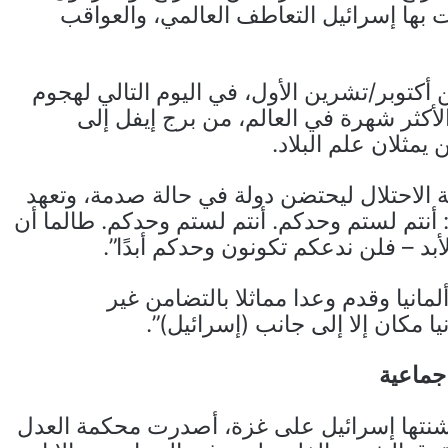
بها إسرائيل التعاطف العالمي، والعواقب
أكتوبر/تشرين الأول، في اليوم التالي لهجوم
لأكثر شهرة في العالم، من برج إيفل إلى
 يمثلان علم البلاد.
ة الاحتلال ليحتضن دولة في حالة صدمة، وتعهد
: أنتم لستم وحدكم. أنتم لستم وحدكم. طالما أن
د – فلن ندعكم تكونون وحدكم أبدًا”.
مانيا وقدم وعدا مماثلا بالتضامن غير
ا مكان إلا إلى جانب (إسرائيل)”.
 جماعية
 شنتها إسرائيل على غزة، أصدرت محكمة العدل