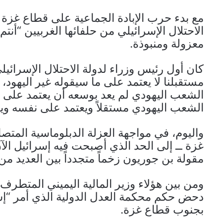
الاحتلال الإسرائيلي من حلفائها الغربيين “أ
معزولة ومنبوذة.
كان أول رئيس وزراء لدولة الاحتلال الإسرائي
مستقبلنا لا يعتمد على ما سيقوله غير اليهود،
الشعب اليهودي لم يعد بوسعه أن يعتمد على ا
الشعب اليهودي مستقلاً ويعتمد على نفسه وي
واليوم، في مواجهة العزلة الدبلوماسية المتص
غزة ــ إلى الحد الذي أصبحت فيه إسرائيل ال
مقولة بن جوريون زخماً متجدداً بين العديد من 
ومن بين هؤلاء وزير المالية اليميني المتطر
دحض حكم محكمة العدل الدولية الذي أمر “إس
بجنوب قطاع غزة.