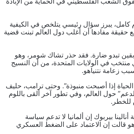
 حقوق الشعب الفلسطيني في الحماية من الإبادة
ام كامل، يبرز سؤال رئيسي يتلخص في الكيفية
 مع حقيقة مفادها أن أغلب دول العالم تبنت قضية
ابقين تبدو ضارة. فقد حذر تشاك شومر، وهو
نتخب في الولايات المتحدة، من أن النسيج
بب زعامة نتنياهو.
الحياة إذا أصبحت منبوذة”. وحتى ترامب، حليف
لدعم” حول العالم، وفي تطور آخر ألقى باللوم
 للخطر.
أنالينا بيربوك إن ألمانيا لا تدعم سياسة
ياهو قالت إن الاعتماد على الضغط العسكري