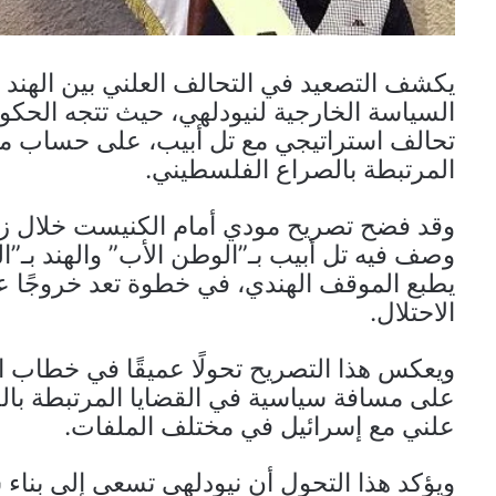
يكشف التصعيد في التحالف العلني بين الهند 
السياسة الخارجية لنيودلهي، حيث تتجه الحكومة
تحالف استراتيجي مع تل أبيب، على حساب مباد
المرتبطة بالصراع الفلسطيني.
وقد فضح تصريح مودي أمام الكنيست خلال زيار
وصف فيه تل أبيب بـ”الوطن الأب” والهند بـ”ا
يطبع الموقف الهندي، في خطوة تعد خروجًا عن ا
الاحتلال.
ويعكس هذا التصريح تحولًا عميقًا في خطاب ال
على مسافة سياسية في القضايا المرتبطة با
علني مع إسرائيل في مختلف الملفات.
ويؤكد هذا التحول أن نيودلهي تسعى إلى بناء 