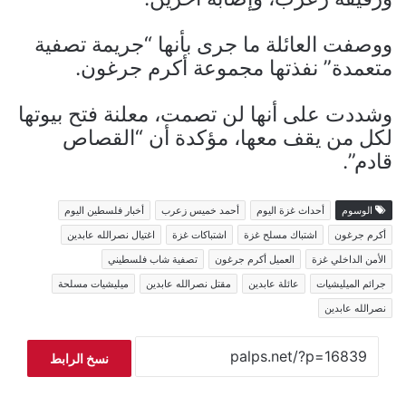
ووصفت العائلة ما جرى بأنها “جريمة تصفية
متعمدة” نفذتها مجموعة أكرم جرغون.
وشددت على أنها لن تصمت، معلنة فتح بيوتها
لكل من يقف معها، مؤكدة أن “القصاص
قادم”.
الوسوم
أحداث غزة اليوم
أحمد خميس زعرب
أخبار فلسطين اليوم
أكرم جرغون
اشتباك مسلح غزة
اشتباكات غزة
اغتيال نصرالله عابدين
الأمن الداخلي غزة
العميل أكرم جرغون
تصفية شاب فلسطيني
جرائم الميليشيات
عائلة عابدين
مقتل نصرالله عابدين
ميليشيات مسلحة
نصرالله عابدين
نسخ الرابط