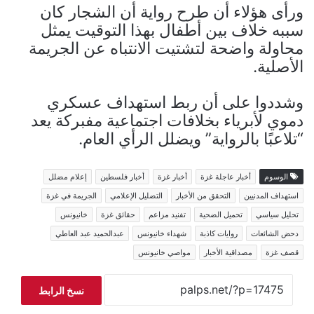
ورأى هؤلاء أن طرح رواية أن الشجار كان
سببه خلاف بين أطفال بهذا التوقيت يمثل
محاولة واضحة لتشتيت الانتباه عن الجريمة
الأصلية.
وشددوا على أن ربط استهداف عسكري
دموي لأبرياء بخلافات اجتماعية مفبركة يعد
“تلاعبًا بالرواية” ويضلل الرأي العام.
الوسوم
أخبار عاجلة غزة
أخبار غزة
أخبار فلسطين
إعلام مضلل
استهداف المدنيين
التحقق من الأخبار
التضليل الإعلامي
الجريمة في غزة
تحليل سياسي
تحميل الضحية
تفنيد مزاعم
حقائق غزة
خانيونس
دحض الشائعات
روايات كاذبة
شهداء خانيونس
عبدالحميد عبد العاطي
قصف غزة
مصداقية الأخبار
مواصي خانيونس
نسخ الرابط