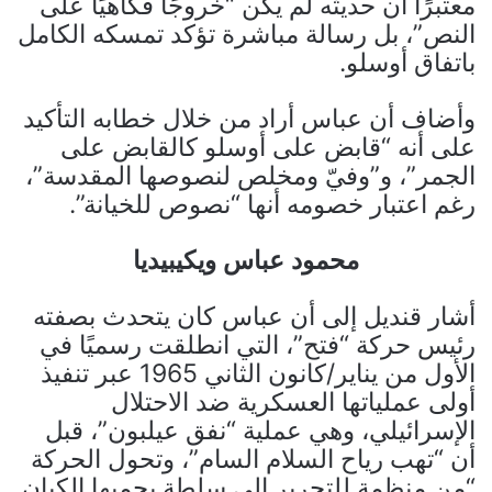
معتبرًا أن حديثه لم يكن “خروجًا فكاهيًا على
النص”، بل رسالة مباشرة تؤكد تمسكه الكامل
باتفاق أوسلو.
وأضاف أن عباس أراد من خلال خطابه التأكيد
على أنه “قابض على أوسلو كالقابض على
الجمر”، و”وفيّ ومخلص لنصوصها المقدسة”،
رغم اعتبار خصومه أنها “نصوص للخيانة”.
محمود عباس ويكيبيديا
أشار قنديل إلى أن عباس كان يتحدث بصفته
رئيس حركة “فتح”، التي انطلقت رسميًا في
الأول من يناير/كانون الثاني 1965 عبر تنفيذ
أولى عملياتها العسكرية ضد الاحتلال
الإسرائيلي، وهي عملية “نفق عيلبون”، قبل
أن “تهب رياح السلام السام”، وتحول الحركة
“من منظمة للتحرير إلى سلطة يحميها الكيان