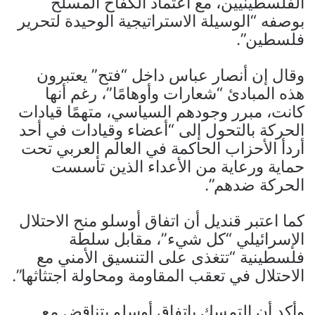
الفلسطينيين، مع اعتماد الكفاح المسلح
بوصفه “الوسيلة الاستراتيجية الوحيدة لتحرير
فلسطين”.
وقال إن أنصار عباس داخل “فتح” يعتبرون
هذه المبادئ “شعارات وأوهامًا”، رغم أنها
كانت، مبرر وجودهم السياسي، متهمًا قيادات
الحركة بالتحول إلى “أعضاء وقيادات في أحد
أردأ الأحزاب الحاكمة في العالم العربي تحت
حماية ورعاية من الأعداء الذين تأسست
الحركة ضدهم”.
كما اعتبر قنديل أن اتفاق أوسلو منح الاحتلال
الإسرائيلي “كل شيء”، مقابل سلطة
فلسطينية “تتغذى على التنسيق الأمني مع
الاحتلال في تعقب المقاومة ومحاولة اجتثاثها”.
وأكد أن التمسك باتفاق أوسلو يتناقض مع