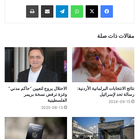
فيسبوك
‫X
واتساب
تيلقرام
مشاركة عبر البريد
طباعة
مقالات ذات صلة
نتائج الانتخابات البرلمانية الأردنية:
الاحتلال يروج لتعيين “حاكم مدني”
رسالة تحد لإسرائيل
وغزة ترفض نسخة بريمر
الفلسطينية
2024-09-15
2025-08-13