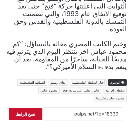
الثوابت التي أعلنتها حركة “فتح” حتى بعد
توقيع الاتفاق عام 1993، والتي تضمنت
التمسك بالدولة الفلسطينية والقدس وحق
العودة.
وختم الكاتب المصري مقاله بالتساؤل: “كم
محمود عباس آخر ينتظر اليوم الذي يترنم فيه
مديحًا للخيانة، ساخرًا من المقاومة، بعد أن
ينعم بدفء السلام الأميركي؟”.
الوسوم
أخبار السلطة الفلسطينية
اتفاق أوسلو
السلطة الفلسطينية
سلطة رام الله
عباس انقلب على مبادئ فتح
محمود عباس
محمود عباس ويكيبيديا
نسخ الرابط