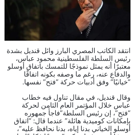
انتقد الكاتب المصري البارز وائل قنديل بشدة
رئيس السلطة الفلسطينية محمود عباس،
معتبرًا أنه يمثل نموذجًا للتمسك باتفاق أوسلو
والدفاع عنه، رغم ما وصفه بكونه اتفاقًا
“خيانيًا” وفق أدبيات حركة “فتح” نفسها.
وقال قنديل، في مقال تناول فيه خطاب
عباس خلال المؤتمر العام الثامن لحركة
“فتح”، إن رئيس السلطة”فاجأ جمهوره
بإمكانات كوميدية هائلة” عندما قال: “اتفاق
أوسلو الخياني بدنا إياه، بدنا نحافظ عليه”،