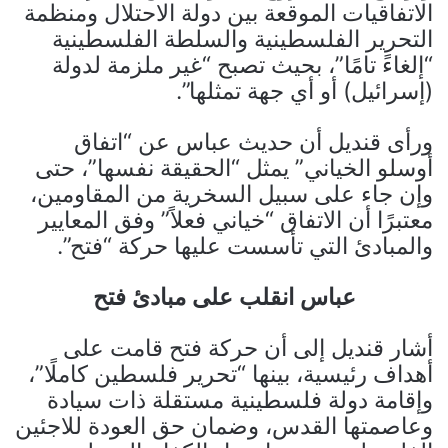
الاتفاقيات الموقعة بين دولة الاحتلال ومنظمة
التحرير الفلسطينية والسلطة الفلسطينية
“إلغاءً تامًا”، بحيث تصبح “غير ملزمة لدولة
(إسرائيل) أو أي جهة تمثلها”.
ورأى قنديل أن حديث عباس عن “اتفاق
أوسلو الخياني” يمثل “الحقيقة نفسها”، حتى
وإن جاء على سبيل السخرية من المقاومين،
معتبرًا أن الاتفاق “خياني فعلاً” وفق المعايير
والمبادئ التي تأسست عليها حركة “فتح”.
عباس انقلب على مبادئ فتح
أشار قنديل إلى أن حركة فتح قامت على
أهداف رئيسية، بينها “تحرير فلسطين كاملًا”،
وإقامة دولة فلسطينية مستقلة ذات سيادة
وعاصمتها القدس، وضمان حق العودة للاجئين