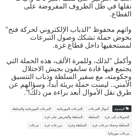
نقلها في ظل الظروف المفروضة على
القطاع.
واتهم محفوظ “الذباب الإلكتروني لحركة فتح”
بخوض حملة تشكك وصول التبرعات
لمستحقيها داخل قطاع غزة.
وأكمل “لذلك، وللمرة الألف، هذه الحملة التي
يجتمع فيها قادة سابقون بجيش الاحتلال
وحكومته، مع سفير السلطة وذباب التنسيق
الأمني.. ليست حملة بريئة أبداً، وسؤالهم عن
طرق نقل الأموال أبعد براءة من ذلكَ!”.
الوسوم
أموال التبرعات
التبرعات الموريتانية
التبرعات الموريتانية والسلطة
التحويلات إلى غزة
السلطة
السلطة والتحريض على غزة
السلطة وحملة تبرعات غزة
السلطة وغزة
تبررعات غزة
تبرعات
تبرعات موريتانيا