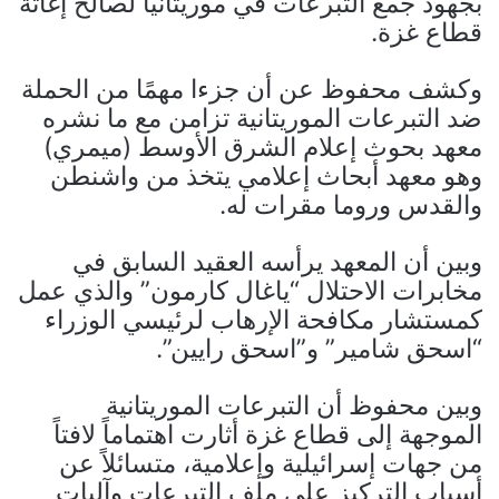
بجهود جمع التبرعات في موريتانيا لصالح إغاثة
قطاع غزة.
وكشف محفوظ عن أن جزءا مهمًا من الحملة
ضد التبرعات الموريتانية تزامن مع ما نشره
معهد بحوث إعلام الشرق الأوسط (ميمري)
وهو معهد أبحاث إعلامي يتخذ من واشنطن
والقدس وروما مقرات له.
وبين أن المعهد يرأسه العقيد السابق في
مخابرات الاحتلال “ياغال كارمون” والذي عمل
كمستشار مكافحة الإرهاب لرئيسي الوزراء
“اسحق شامير” و”اسحق رايين”.
وبين محفوظ أن التبرعات الموريتانية
الموجهة إلى قطاع غزة أثارت اهتماماً لافتاً
من جهات إسرائيلية وإعلامية، متسائلاً عن
أسباب التركيز على ملف التبرعات وآليات