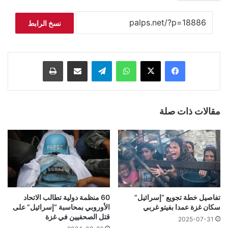
نسخ الرابط
فيسبوك
‫X
واتساب
تيلقرام
مشاركة عبر البريد
طباعة
مقالات ذات صلة
تفاصيل خطة تجويع “إسرائيل”
60 منظمة دولية تطالب الاتحاد
سكان غزة عمدا بفيتو غربي
الأوروبي بمحاسبة “إسرائيل” على
قتل الصحفيين في غزة
2025-07-31