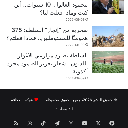
محمود العالول: 10 سنوات.. أين
كنت وماذا فعلت لنا؟
2026-08-09
سخرية من “إنجاز” السلطة: 375
هجومـًا للمستوطنين.. فماذا فعلتم؟
2026-08-09
السلطة تطارد مزارعي الأغوار
بالديون.. شعار تعزيز الصمود مجرد
أكذوبة
2026-08-09
© حقوق النشر 2026، جميع الحقوق محفوظة |
شبكة الصحافة
الفلسطينية
فيسبوك
‫X
‫YouTube
انستقرام
تيلقرام
‫TikTok
واتساب
ملخص