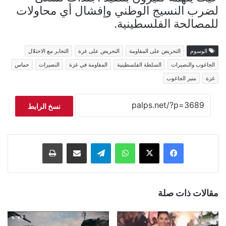
لضرب النسيج الوطني وإفشال أي محاولات
للمصالحة الفلسطينية.
الوسوم
التحريض على المقاومة
التحريض على غزة
التخابر مع الاحتلال
الجاغوب والنصيرات
السلطة الفلسطينية
المقاومة في غزة
النصيرات
حماس
غزة
منير الجاغوب
نسخ الرابط
فيسبوك
‫X
واتساب
تيلقرام
مشاركة عبر البريد
طباعة
مقالات ذات صلة