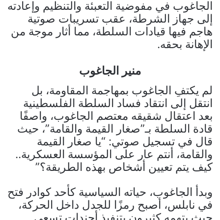
الجاغوب في مفوضية التعبئة والتنظيم وإعادته
إلى جهاز الشرطة، عقب تسريبات صوتية
هاجم فيها قيادات السلطة، مما أثار موجة من
الإهانة بحقه.
منير الجاغوب
لم يكتفِ الجاغوب بمهاجمة المقاومة، بل
انتقل إلى انتقاد فساد السلطة الفلسطينية
بعد اعتقال شقيقه معتصم الجاغوب، واصفًا
قادة السلطة بـ”صغار القيمة والقامة”، حيث
قال في تسجيل صوتي: “يا صغار القيمة
والقامة، أنتم عار على المؤسسة العسكرية..
كيف يتم تعيين أشخاص بهذه الطريقة؟”
وبدأ الجاغوب، حياته السياسية كأحد كوادر فتح
في نابلس، أصبح رمزًا للجدل داخل الحركة،
حيث يتهمه كثيرون بتنفيذ أجندات تسعى