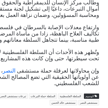
وطالب مركز الإنسان للديمقراطية والحقوق
أموال التبرعات، داعيًا إلى تشكيل لجنة مستق
ومحاسبة المسؤولين، وضمان نزاهة العمل بع
وارتفاع معدلات الإصابة بالسرطان في فلسطي
تكاليف العلاج الباهظة، زادا من مأساة المر
طبية مناسبة، بينما تتجاهل السلطة معاناتهم
وتُظهر هذه الأحداث أن السلطة الفلسطينية لا 
تحت سيطرتها، حتى وإن كانت هذه المشاريع ته
وإن محاولاتها لعرقلة حملة مستشفى
النصر
،
عن أولوياتها الحقيقية التي تضع المصالح الش
للشعب الفلسطيني.
الوسوم
السلطة الفلسطينية
السلطة حملة التبرعات
تبرعات مستشفى النصر 
مستشفى النصر
مستشفى خالد الحسن