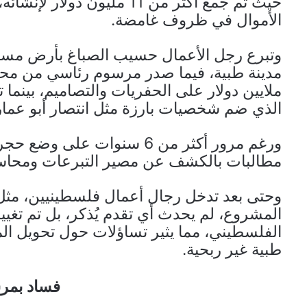
حيث تم جمع أكثر من 11 مليون
الأموال في ظروف غامضة.
ملايين دولار على الحفريات والتصاميم، بينم
الذي ضم شخصيات بارزة مثل انتصار أبو عمار
ورغم مرور أكثر من 6 سنوات
مطالبات بالكشف عن مصير التبرعات ومحاسب
وحتى بعد تدخل رجال أعمال فلسطينيين، مثل 
المشروع، لم يحدث أي تقدم يُذكر، بل تم تغي
الفلسطيني، مما يثير تساؤلات حول تحويل ال
طبية غير ربحية.
فساد بمر