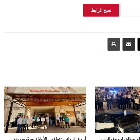
نسخ الرابط
‫X
مشاركة عبر البريد
طباعة
م مظاهرات وفعاليات
أزمة الرواتب تتفاقم.. الأطباء يصعّدون ضد