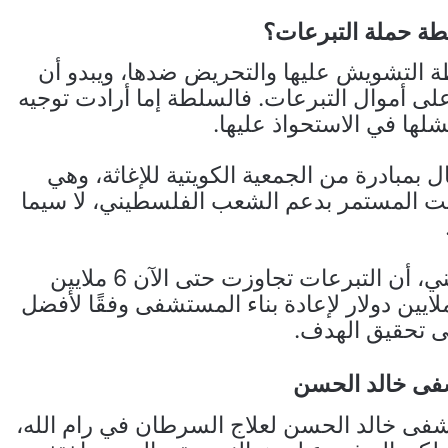
طة حملة التبرعات؟
لطة التشويش عليها والتحريض ضدها، ويبدو أن
ى أموال التبرعات. فالسلطة إما أرادت توجيه
شلها في الاستحواذ عليها.
بمبادرة من الجمعية الكويتية للإغاثة، وهي
يت المستمر بدعم الشعب الفلسطيني، لا سيما
وأعلن المشرف العام على الحملة، عمر الثويني، أن التبرعات تجاوزت حتى الآن 6 ملايين
ار، فيما تستهدف الحملة الوصول إلى 10 ملايين دولار لإعادة بناء المستشفى وفقًا لأفضل
تى تحقيق الهدف.
فى خالد الحسن
شفى خالد الحسن لعلاج السرطان في رام الله،