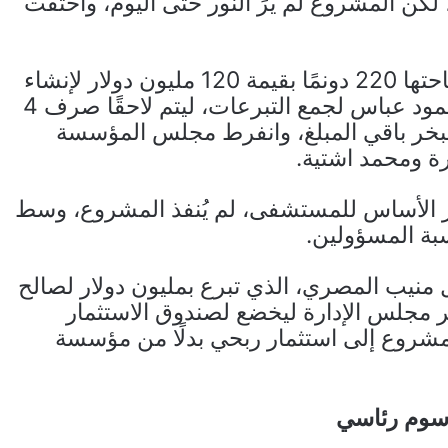
 دولار لإنشائه، لكن المشروع لم يرَ النور حتى اليوم، واختفت
وتبرع رجل الأعمال حسيب الصباغ بأرض مساحتها 220 دونمًا بقيمة 120 مليون دولار لإنشاء
مدينة طبية، فيما صدر مرسوم رئاسي من محمود عباس لجمع التبرعات، ليتم لاحقًا صرف 4
ا تبخر باقي المبلغ، وانفرط مجلس المؤسسة
ة ومحمد اشتية.
 على وضع حجر الأساس للمستشفى، لم يُنفذ المشروع، وسط
ة المسؤولين.
منيب المصري، الذي تبرع بمليون دولار لصالح
ير مجلس الإدارة ليخضع لصندوق الاستثمار
مشروع إلى استثمار ربحي بدلًا من مؤسسة
سوم رئاسي