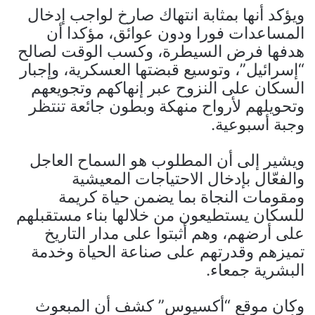
ويؤكد أنها بمثابة انتهاك صارخ لواجب إدخال
المساعدات فورا ودون عوائق، مؤكدا أن
هدفها فرض السيطرة، وكسب الوقت لصالح
“إسرائيل”، وتوسيع قبضتها العسكرية، وإجبار
السكان على النزوح عبر إنهاكهم وتجويعهم
وتحويلهم لأرواح منهكة وبطون جائعة تنتظر
وجبة أسبوعية.
ويشير إلى أن المطلوب هو السماح العاجل
والفعّال بإدخال الاحتياجات المعيشية
ومقومات النجاة بما يضمن حياة كريمة
للسكان يستطيعون من خلالها بناء مستقبلهم
على أرضهم، وهم أثبتوا على مدار التاريخ
تميزهم وقدرتهم على صناعة الحياة وخدمة
البشرية جمعاء.
وكان موقع “أكسيوس” كشف أن المبعوث