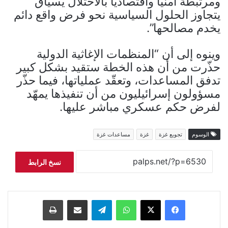
ومرتبطة أمنيًا واقتصاديًا بالاحتلال يسياق
يتجاوز الحلول السياسية نحو فرض واقع دائم
يخدم مصالحها”.
وينوه إلى أن “المنظمات الإغاثية الدولية
حذّرت من أن هذه الخطة ستقيد بشكل كبير
تدفق المساعدات، وتعقّد عملياتها، فيما حذّر
مسؤولون إسرائيليون من أن تنفيذها يمهّد
لفرض حكم عسكري مباشر عليها.
الوسوم
تجويع غزة
غزة
مساعدات غزة
نسخ الرابط
فيسبوك
‫X
واتساب
تيلقرام
مشاركة عبر البريد
طباعة