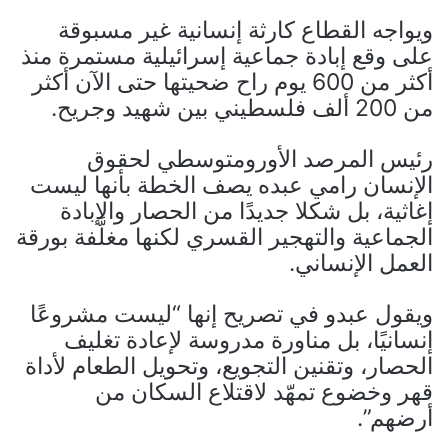
ويواجه القطاع كارثة إنسانية غير مسبوقة
على وقع إبادة جماعية إسرائيلية مستمرة منذ
أكثر من 600 يوم راح ضحيتها حتى الآن أكثر
من 200 ألف فلسطيني بين شهيد وجريح.
رئيس المرصد الأورومتوسطي لحقوق
الإنسان رامي عبده يصف الخطة بأنها ليست
إغاثية، بل شكلا جديدًا من الحصار والإبادة
الجماعية والتهجير القسري لكنها مغلَّفة بورقة
العمل الإنساني.
ويقول عبدو في تصريح إنها “ليست مشروعًا
إنسانيًا، بل مناورة مدروسة لإعادة تغليف
الحصار، وتقنين التجويع، وتحويل الطعام لأداة
قهر وخضوع تمهّد لاقتلاع السكان من
أرضهم”.