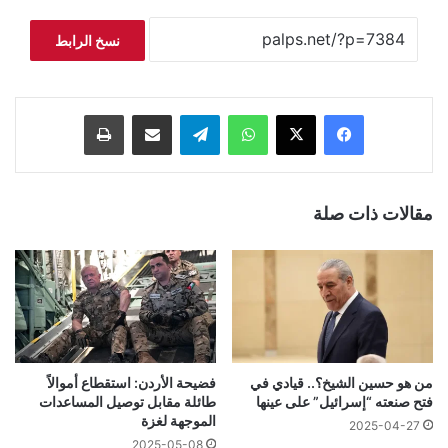
نسخ الرابط
فيسبوك
‫X
واتساب
تيلقرام
مشاركة عبر البريد
طباعة
مقالات ذات صلة
من هو حسين الشيخ؟.. قيادي في
فضيحة الأردن: استقطاع أموالاً
فتح صنعته “إسرائيل” على عينها
طائلة مقابل توصيل المساعدات
الموجهة لغزة
2025-04-27
2025-05-08