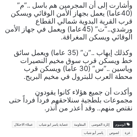
وأشارت إلى أن المجرمين هم باسل ..”م”
(40عاما) يعمل بجهاز الأمن الوقائي ويسكن
قرب القرية البدوية شمالي القطاع
ورشدي..”ت” (45عاما) ويعمل في جهاز الأمن
الوقائي ويسكن المغراقة.
وكذلك إيهاب ..”ن” (35 عاما) ويعمل سائق
خط ويسكن قرب سوق مخيم النصيرات
وياسين ..”س” (30 عاما) ويسكن قرب
محطة العرب للبترول في مخيم البريج.
وأكدت أن جميع هؤلاء كانوا يقودون
مجموعات بلطجية سنلاحقهم فرداً فرداً حتى
نقتص منهم.. وقد أعذر من أنذر.
الوسوم
إثارة الفوضى
المقاومة
عصابة ياسر ابو شباب
عملاء الاحتلال
غزة
لصوص
ياسر أبو شباب