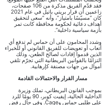
فقد قدّم الفريق مذكرة من 106 صفحات،
زاعمين أن قرار بريتي باتيل في عام 2021
كان “مسيّسًا بامتياز”، وأنه “سعى لتحقيق
أهداف دعائية لحكومة محافظة كانت تمر
بأزمة سياسية داخلية”.
وشدد المحامون على أن حماس لم تدفع أي
أتعاب أو تعويضات للفريق القانوني أو للخبراء
الذين قدموا إفادات لصالح الطعن، وذلك
التزامًا بالقوانين البريطانية التي تجرّم تلقي
أموال من جهات مصنفة كإرهابية.
مسار القرار والاحتمالات القادمة
بموجب القانون البريطاني، تملك وزيرة
الداخلية الحالية، إيفيت كوبر، 90 يومًا للرد
على طلبي حماس وCage. وفي حال رفض