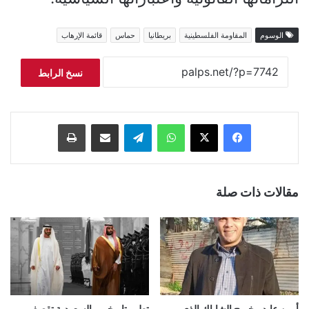
الوسوم
المقاومة الفلسطينية
بريطانيا
حماس
قائمة الإرهاب
نسخ الرابط
فيسبوك
‫X
واتساب
تيلقرام
مشاركة عبر البريد
طباعة
مقالات ذات صلة
أمين عابد.. خريج الشاباك الذي
تطور تاريخي.. السعودية تقصف