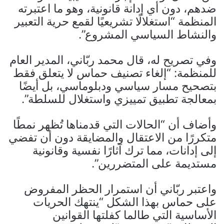
ضدهم، دون أي إدانة قانونية، وهو ما اعتبرته
المنظمة “استغلالًا تشريعيًا لقمع حرية التعبير
والنشاط السياسي المشروع”.
وفي تصريح له، قال محمد ربّاني، المدير العام
للمنظمة: “إلغاء تصنيف حماس لا يتعلق فقط
بتصحيح مسار سياسي ودبلوماسي، بل أيضًا
بمعالجة تطبيق تمييزي واستغلال للسلطة”.
وأضاف أن “الحالات التي قدمناها تُظهر نمطًا
متكررًا من الاعتقال والمضايقة دون أن تفضي
إلى إدانات، مما ترك آثارًا نفسية وقانونية
مستديمة على المتضررين”.
واعتبر ربّاني أن استمرار الحظر المفروض
على حماس بهذا الشكل “ينتهك الحريات
الأساسية التي طالما كفلتها القوانين