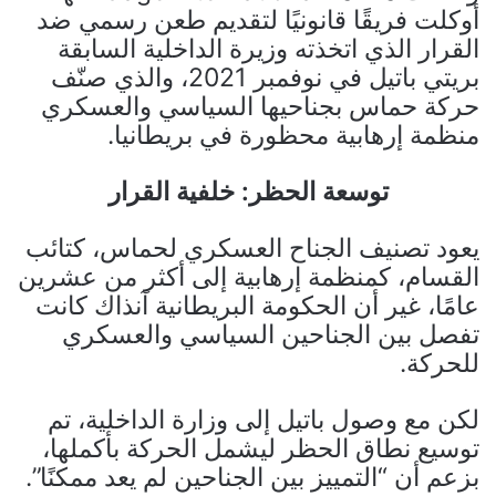
أوكلت فريقًا قانونيًا لتقديم طعن رسمي ضد
القرار الذي اتخذته وزيرة الداخلية السابقة
بريتي باتيل في نوفمبر 2021، والذي صنّف
حركة حماس بجناحيها السياسي والعسكري
منظمة إرهابية محظورة في بريطانيا.
توسعة الحظر: خلفية القرار
يعود تصنيف الجناح العسكري لحماس، كتائب
القسام، كمنظمة إرهابية إلى أكثر من عشرين
عامًا، غير أن الحكومة البريطانية آنذاك كانت
تفصل بين الجناحين السياسي والعسكري
للحركة.
لكن مع وصول باتيل إلى وزارة الداخلية، تم
توسيع نطاق الحظر ليشمل الحركة بأكملها،
بزعم أن “التمييز بين الجناحين لم يعد ممكنًا”.