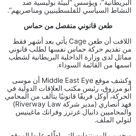
البريطانية”، ويؤسس “لبيئة بوليسية ضد
النشاط السياسي للفلسطينيين ومناصريهم”.
طعن قانوني منفصل من حماس
اللافت أن طعن Cage يأتي بعد أشهر فقط
من تقديم حركة حماس نفسها لطلب قانوني
مماثل لدى وزارة الداخلية البريطانية لشطب
اسمها من القائمة السوداء.
وكشف موقع Middle East Eye أن موسى
أبو مرزوق، رئيس مكتب العلاقات الدولية في
الحركة، أوكل فريقًا قانونيًا يتألف من المحامي
فهد أنصاري (مدير شركة Riverway Law)
والمحاميين دانيال غرترز وفرانك ماغينيس
لتولي الملف.
وبحسب المستندات التي اطّلع عليها الموقع،