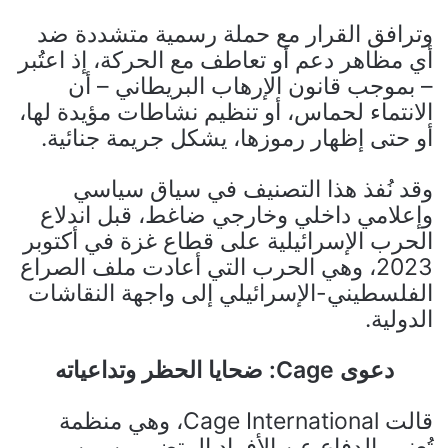
وترافق القرار مع حملة رسمية متشددة ضد
أي مظاهر دعم أو تعاطف مع الحركة، إذ اعتُبر
– بموجب قانون الإرهاب البريطاني – أن
الانتماء لحماس، أو تنظيم نشاطات مؤيدة لها،
أو حتى إظهار رموزها، يشكل جريمة جنائية.
وقد نُفذ هذا التصنيف في سياق سياسي
وإعلامي داخلي وخارجي ضاغط، قبل اندلاع
الحرب الإسرائيلية على قطاع غزة في أكتوبر
2023، وهي الحرب التي أعادت ملف الصراع
الفلسطيني-الإسرائيلي إلى واجهة النقاشات
الدولية.
دعوى Cage: ضحايا الحظر وتداعياته
قالت Cage International، وهي منظمة
تُعنى بالدفاع عن الأفراد المتضررين من