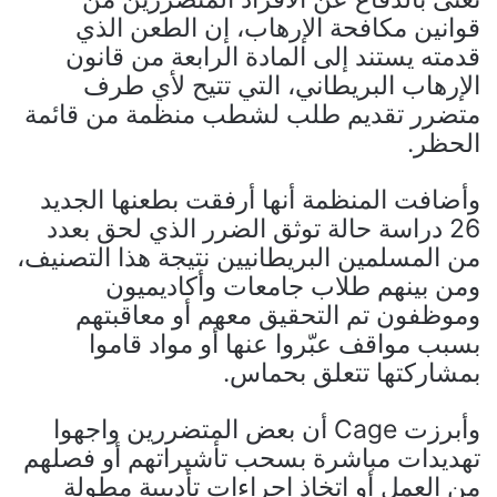
قوانين مكافحة الإرهاب، إن الطعن الذي
قدمته يستند إلى المادة الرابعة من قانون
الإرهاب البريطاني، التي تتيح لأي طرف
متضرر تقديم طلب لشطب منظمة من قائمة
الحظر.
وأضافت المنظمة أنها أرفقت بطعنها الجديد
26 دراسة حالة توثق الضرر الذي لحق بعدد
من المسلمين البريطانيين نتيجة هذا التصنيف،
ومن بينهم طلاب جامعات وأكاديميون
وموظفون تم التحقيق معهم أو معاقبتهم
بسبب مواقف عبّروا عنها أو مواد قاموا
بمشاركتها تتعلق بحماس.
وأبرزت Cage أن بعض المتضررين واجهوا
تهديدات مباشرة بسحب تأشيراتهم أو فصلهم
من العمل أو اتخاذ إجراءات تأديبية مطولة