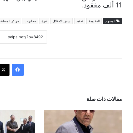
11 ألف مفقود.
الوسوم
المقاومة
تحنيد
جيش الاحتلال
غزة
مخابرات
مراكز المساع
فيسبوك
مقالات ذات صلة