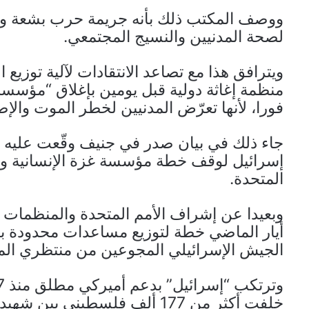
ووصف المكتب ذلك بأنه جريمة حرب بشعة وانت
لصحة المدنيين والنسيج المجتمعي.
منظمة إغاثة دولية قبل يومين بإغلاق “مؤسسة غ
فورا، لأنها تعرّض المدنيين لخطر الموت والإصا
إسرائيل لوقف خطة مؤسسة غزة الإنسانية وإع
المتحدة.
أيار الماضي خطة لتوزيع مساعدات محدودة ب
الجيش الإسرائيلي المجوعين من منتظري الم
خلفت أكثر من 177 ألف فلسطيني