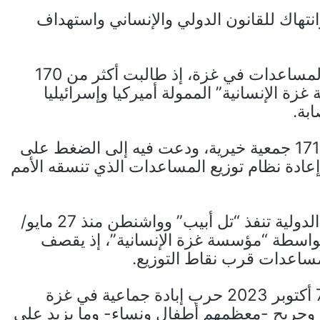
هاك للقانون الدولي والإنساني واستهداف
ويترافق هذا مع تصاعد الانتقادات لآلية توزيع المساعدات في غزة، إذ طالبت أكثر من 170
زة الإنسانية” الممولة أميركيا وإسرائيليا
بة.
جاء ذلك في بيان صدر في جنيف وقّعت عليه 171 جمعية خيرية، ودعت فيه إلى الضغط على
ادة نظام توزيع المساعدات الذي تنسقه الأمم
وبعيدا عن إشراف الأمم المتحدة والمنظمات الدولية تنفذ “تل أبيب” وواشنطن منذ 27 مايو/
واسطة “مؤسسة غزة الإنسانية”، إذ يقصف
ساعدات قرب نقاط التوزيع.
وترتكب “إسرائيل” بدعم أميركي مطلق منذ 7 أكتوبر 2023 حرب إبادة جماعية في غزة
 بين شهيد وجريح -معظمهم أطفال ونساء- وما يزيد على