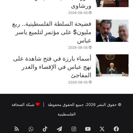
ورشاوى
2026-08-05
فضيحة السلطة الفلسطينية.. ربع
مليون$ على مؤتمر لتلميع ياسر
عباس
2026-08-05
أسماء بارزة في فتح شاهدة على
نهج عباس في الإقصاء والغدر
المفاجئ
2026-08-05
© حقوق النشر 2026، جميع الحقوق محفوظة |
شبكة الصحافة
الفلسطينية
فيسبوك
‫X
‫YouTube
انستقرام
تيلقرام
‫TikTok
واتساب
ملخص