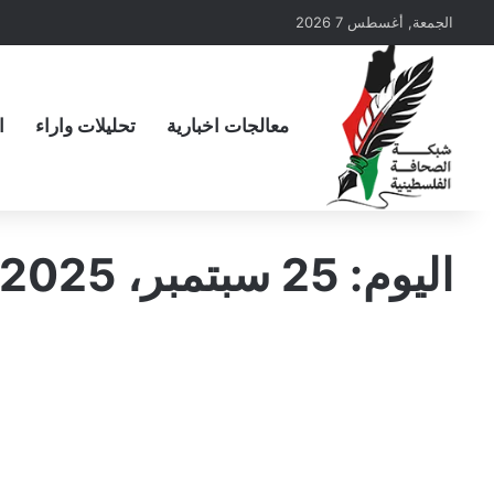
الجمعة, أغسطس 7 2026
معالجات اخبارية
تحليلات واراء
ا
اليوم:
25 سبتمبر، 2025
مرتزقة
شبكة
تحليلات واراء
أفيخاي
تتطاول
على
المقاومة
عقب