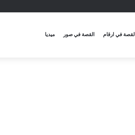
لقصة في ارقام
القصة في صور
ميديا
منى
أبو
معالجات اخبارية
عمارة
تثير
غضبًا
بعد
قولها