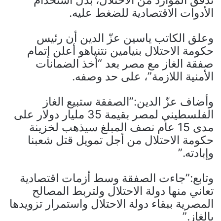
تدفق الموارد من الاحتلال، بدل استخدام
الأدوات الاقتصادية للضغط عليه.
وعلق الكاتب ياسين عزّ الدين أن رئيس
حكومة الاحتلال بنيامين نتنياهو أعلن إتمام
صفقة الغاز مع مصر بعد “أخذ الضمانات
الأمنية اللازمة”، على حد وصفه.
وأضاف عزّ الدين:”الصفقة ستبيع الغاز
الفلسطيني لمصر بقيمة 35 مليار دولار على
مدى 15 عام نصف المبلغ سيذهب لخزينة
حكومة الاحتلال من أجل تمويل قتل شعبنا
وإبادته.”
وتابع:”جاءت الصفقة وسط أزمات اقتصادية
تعاني منها دولة الاحتلال ولتربط المصالح
المصرية ببقاء دولة الاحتلال واستمرار تزويدها
بالغاز.”