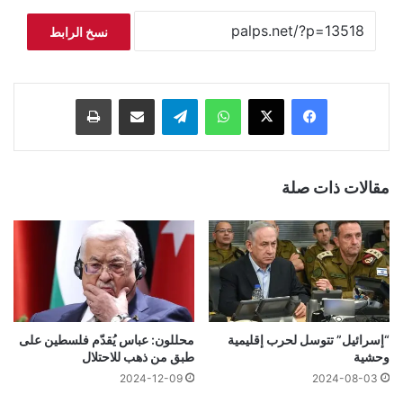
نسخ الرابط
فيسبوك
‫X
واتساب
تيلقرام
مشاركة عبر البريد
طباعة
مقالات ذات صلة
“إسرائيل” تتوسل لحرب إقليمية
محللون: عباس يُقدّم فلسطين على
وحشية
طبق من ذهب للاحتلال
2024-12-09
2024-08-03