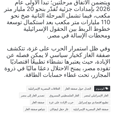
ويتضمن الاتفاق مرحلتين؛ تبدأ الأولى عام
2026 بإمدادات جزئية تُقدّر بنحو 20 مليار متر
مكعب، فيما تشمل المرحلة الثانية ضخ نحو
110 مليارات متر مكعب بعد استكمال توسعة
خطوط الربط بين الحقول الإسرائيلية
ومحطات الإسالة في مصر.
وفي ظل استمرار الحرب على غزة، تتكشف
صفقة الغاز كخيار سياسي لا يمكن فصله عن
الإبادة، حيث يعتبرها نشطاء تطبيعًا اقتصاديًا
تقوده مصر، يمنح الاحتلال دعمًا ماليًا في ذروة
المجازر، تحت غطاء حسابات الطاقة.
الوسوم
الجدل حول صفقة الغاز
العلاقات المصرية الإسرائيلية
الغاز الإسرائيلي لمصر
الغاز الفلسطيني المسروق
تصدير الغاز إلى مصر
تطبيع اقتصادي مع إسرائيل
حرب الإبادة على غزة
صفقة الغاز
صفقة الغاز المصرية الإسرائيلية
غاز حقل ليفياثان
نتنياهو صفقة الغاز