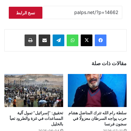
نسخ الرابط
فيسبوك
‫X
واتساب
تيلقرام
مشاركة عبر البريد
طباعة
مقالات ذات صلة
سلطة رام الله تترك المناضل هشام
تحقيق: “إسرائيل” تمول آلية
حرب يواجه السرطان معزولًا في
المساعدات في غزة والطرود تعبأ
سجون فرنسا
بالخليل
2025-06-04
2026-07-11