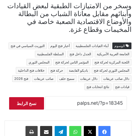
وسخر من الامتيازات الطبقية لبعض القيادات
وأبنائهم مقابل معاناة الشباب من البطالة
والأوضاع الاقتصادية الصعبة خاصة في
المخيمات وقطاع غزة.
الوسوم
أبناء القيادات الفلسطينية
أخبار فتح اليوم
التوريث السياسي في فتح
الجامعة العربية الأمريكية
الجدل داخل فتح
السلطة الفلسطينية
اللجنة المركزية لحركة فتح
المؤتمر الثامن لحركة فتح
المجلس الثوري
المجلس الثوري لحركة فتح
باديكو القابضة
حركة فتح
خلافات فتح الداخلية
دلال صائب عريقات
دلال عريقات
سميح خلف
صائب عريقات
فتح 2026
قيادات فتح
نتائج انتخابات فتح
نسخ الرابط
فيسبوك
‫X
واتساب
تيلقرام
مشاركة عبر البريد
طباعة